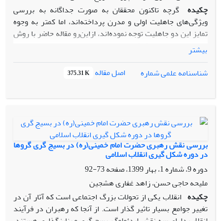
چکیده
گرچه تاکنون محققان به صورت جداگانه به بررسی
ویژگی‌های جاهلیت اولی و مدرن پرداخته‌اند، اما کمتر به وجوه
تمایز این دو جاهلیت توجه نموده‌اند، ازاین‌رو مقاله حاضر با روش
توصیفی ـ تحلیلی می‌کوشد ابعاد، زوایا ووجوه تمایز این دو جاهلیت
بیشتر
را به بحث و بررسی بگذارد. نتایج تحقیق حاکی از این است که
جاهلیت اوّلی، در ازدحام تعصّب قبیله‌ای و حزبی، زنده به گور
اصل مقاله
شناسنامه علمی شماره
375.31 K
کردن دختران، تبرّج و خودآرایی، قمار و غنا و بت‌پرستی مزمن خود
را نمایاند. گرچه ریشه‌های پیدایش جاهلیت مدرن متمایز از
جاهلیت اولی است، اما در واقع تمام ویژگی‌های جاهلیت اولی را در
بطن خود دارد که درگذر زمانه رنگ و لعابی نو یافته‌اند. در حالی‌که
با پیروزی انقلاب اسلامی ایران و گسترش حاکمیت دین اسلام در
دنیای سکولار امروزی، ضمن بستر سازی حکومت جهانی مهدی(عج)
بررسی نقش رهبری حضرت امام خمینی(ره) در بسیج گری گروها
و نحوه آمادگی برای حکومت مصلح جهانی، سایر نسل‌ها را نیز به
در دوره شکل گیری انقلاب اسلامی
تلاش و پویایی در تهیه مقدمات ظهور و فراگیر شدن حکومت
دوره 9، شماره 1، بهار 1399، صفحه
73-92
اسلامی در جهان فراخوانده، تا بدین وسیله ریشه‌های جاهلیت
ملیحه حاجی حسن، زاهد غفاری هشجین
مدرن از بین رفته و مردم جهان در حکومت مهدوی و الهی به
چکیده
انقلاب یکی از تحولات بزرگ اجتماعی است که آثار آن در
سعادت برسند.
تغییر جوامع بسیار تاثیر گذار است. از آنجا که رهبران در فرآیند
انقلاب دارای سه نقش ایدئولوگ، بسج گری و بناینگذاری هستند،