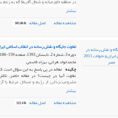
در منطقه خاورمیانه و شمال آفریقا که به زعم برخ
مطالعه به دنبال بررسی چگونگی ایفای نقش رس
بیشتر
معتقدند توسط شبکه‌های اجتماعی پیش رفته‌اند و
لذا برخی مدعی‌اند که اینترنت و ابزارهای آن نق
اصل مقاله
مشاهده مقاله
303.86 K
مطالعه ضمن پذیرش اصل تأثیرات رسانه‌های اجت
اما در نحوه ایفای نقش رسانه‌های اجتماعی بر ا
حرکت‌های اعتراضی نقش مؤثری داشته‌اند. این ن
نظریه صدا با استفاده از اطلاعات و منابع در د
تفاوت جایگاه و نقش رسانه در انقلاب اسلامی ایران و تحو
حد از رسانه‌های اجتماعی چون فیس بوک توئیت
دوره 3، شماره 2، تابستان 1393، صفحه
159-186
نموده‌اند. لازم به ذکر است در این نوشتار، تحول
محمدجواد هراتی، بهزاد قاسمی
ذیل عنوان بیداری اسلامی توصیف شده‌اند.
چکیده
مقاله در پی پاسخ به این سؤال است که 
تفاوت آنها در چیست؟ در مقاله حاضر، تلاش
مشروعیت‌زدایی از رژیم و مسائل مرتبط با 
تأثیرگذاری آن در تداوم تحولات را مورد ارزیاب
بیشتر
رسانه سنتی که از طریق مساجد و تکایا صورت گر
با شبکه‌های مجازی که ناشناخته هستند، رسانه
اصل مقاله
مشاهده مقاله
322.4 K
جنبش مصر چنین عمل نکرد و باعث کند شدن ر