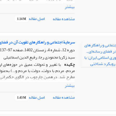
کردن آن‌ها به اینکه هزینه‌ها یا پیامدهای چنی
بیشتر
رسانه‌ای نقش راهبردی در تأمین امنیت سایبری
اجتماعی در ایران، برای جمهوری اسلامی ایران،
اصل مقاله
مشاهده مقاله
1.14 M
اهمیت است. روش بکار رفته در این پژوهش، روش
این سؤال است که راهبردهای بازدارندگی رسانه‌
یافته‌های پژوهش نشان می‌دهد که راهبردهای 
بایستی مواردی همچون اقدامات دفاعی، قابلیت‌
سرمایة اجتماعی و راهکارهای تقویت آن در فضای 
همکاری بین‌المللی، تمرین‌ها و شبیه‌سازی، برنا
دوره 12، شماره 4، زمستان 1402، صفحه
97-137
سید زکریا محمودی رجا، رفیع الدین اسماعیلی
چکیده
با تغییر و تحولات عمیق در حوزه‌های ار
مردم، مردم با دولت، دولت با مردم و...) به‌عن
مطرح شد. درهمین چارچوب در الگوی حکمرانی ج
محوری داشته است؛ به‌طوری‌که قریب به‌اتفاق 
بیشتر
استمرار و تثبیت اهداف و عبور از بحران‌های مخ
نسبت دادهاند. جنگ ترکیبی و شناختی ازجمله ت
اصل مقاله
مشاهده مقاله
1.43 M
راهبرد‌های فرهنگی ـ سیاسی نظام سلطه علیه 
مطرح‌شده است.
در بررسی مسئله و جمع‌آوری داده‌ها علاوه‌بر اس