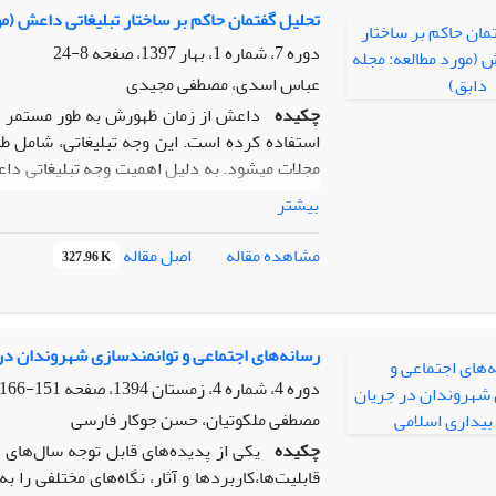
نخبگان و افراد صاحبنظر (رسانه‌ای، سیاسی، دا
تحلیل گفتمان حاکم بر ساختار تبلیغاتی داعش (مو
کدگذاری محورهای مختلف، در نفر هشتم اشب
دوره 7، شماره 1، بهار 1397، صفحه
8-24
گرنددتئوری حاکی از آن بود که مؤلفه‌های رسا
عباس اسدی، مصطفی مجیدی
(التهابات اقتصادی، وضعیت معیشتی ـ رفاهی، ا
چکیده
داعش از زمان ظهورش به طور مستمر از 
شایسته‌سالاری و...، فرهنگی ـ اجتماعی (ذائ
استفاده کرده است. این وجه تبلیغاتی، شامل طی
روان‌شناختی (احساس محرومیت و تبعیض، مختص
مجلات می­شود. به دلیل اهمیت وجه تبلیغاتی داع
سرمایه اجتماعی دارند؛ ضروری است با نگاهی می
گفتمان حاکم بر ساختار تبلیغاتی داعش چیست و ا
تدوین شود.
بیشتر
سوال اصلی، از روش تحلیل گفتمان به خصوص از نظ
نشان می­دهند که نخست، قابلیت دسترسی این گ
اصل مقاله
مشاهده مقاله
327.96 K
انسان مسلمان و نیز بی­روح شدن زندگی اجتماعی
عنصر خصومت است که دایره شمولش بسیار وسیع 
همچنین از دیگر یافته­های مقاله حاضر آن است ک
تبلیغات داعش می­شود
رسانه‌های اجتماعی و توانمند‌سازی شهروندان در
.
به طور کلی، در این مقاله با استنادهای متعدد ب
دوره 4، شماره 4، زمستان 1394، صفحه
151-166
بررسی قرار گرفته­اند.
مصطفی ملکوتیان، حسن جوکار فارسی
چکیده
یکی از پدیده‌های قابل توجه سال‌های ا
قابلیت‌ها،کاربردها و آثار، نگاه‌های مختلفی را 