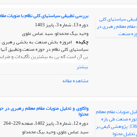
معرفی آن به جامعه ی مخاطب این امر خواهد داش
تمرکز بر مأموریت مشخص، عدم ابتنا به قدرت حاک
جهت خودسازی مقدم بر جامعه سازی و جلوداری
بررسی تطبیقی سیاستهای کلی نظام با منویات مق
می‌دهند. پژوهش حاضر اطلاعات را به صورت کتاب
دوره 13، شماره 3، پاییز 1403
وحید بیگ محمدلو، سید عباس علوی
چکیده
امروزه بخش صنعت به بخشی رهبری ک
سیاستهای کلی نظام در حوزه صنعت وتطبیق آنها 
پی آن است که پی به بیشترین تأکیدات و ضرای
مواردی است و با مقایسه احکام سیاستی و بیان
بیشتر
پژوهش بر مبنای رویکرد کیفی و با استفاده از
پژوهش،با استفاده از جستجوی موضوعی کلید واژ
مشاهده مقاله
و اسناد بالادستی کشور،استخراج و سپس به روش
بیانات حضرت آیت الله خامنه‌ای و مجموعه س
رهبری،مقوله‌های«حمایت از تولید داخلی»،«ار
خودکفایی اقتصادی»بیشترین وزن واهمیت
محتوا
کلی،مقوله‌های«حمایت از تولید داخلی»،«ارتقاء
ضرایب اهمیت را داشته‌اند.
دوره 12، شماره 3، پاییز 1402، صفحه
229-264
سید عباس علوی، وحید بیگ محمدلو