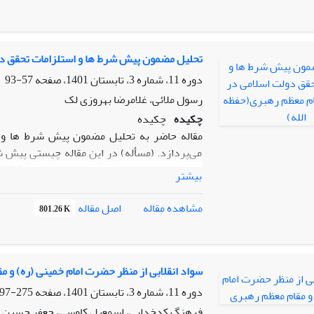
دیپلماسی رسمی، ماهیت و بنیانی بومی/انقلابی 
دیپلماسی را طراحی کرد. در واقع در اندیشه رهب
انقلابی اخذ می کند که قائل به اتخاذ دیپلماسی
مناسبات دیپلماسی رسمی سلطه محور ایستادگی م
تحلیل مضمون پیش شرط ها و استلزامات تحقق دو
خود را اثبات می‌‌کند.
دوره 11، شماره 3، تابستان 1401، صفحه
57-93
رسول ملائی، غلامرضا بهروزی لک
چکیده
چکیده
مقاله حاضر به تحلیل مضمون پیش شرط ها و ا
می‌پردازد. (مسأله) در این مقاله چیستی پیش 
بیشتر
معظم رهبری(حفظه الله)، دارای جایگاهی مهم و
ابزاری برای تحقق حیات طیبه می‌باشد که در آن
اصل مقاله
مشاهده مقاله
801.26 K
مقام معظم رهبری(حفظه الله) استلزامات تحق
دولت مطلوبی ضرورت دارد نیازمند بررسی و پ
الله) درباره ماهیت، ضرورت، هدف و منابع و م
دولت اسلامی را می توان نتیجه گرفت. معظم له 
سواد انقلابی از منظر حضرت امام خمینی (ره) و 
جامعه می باشد، هم استلزامات ساختاری و بنیادی
دوره 11، شماره 3، تابستان 1401، صفحه
275-297
و به کار گرفته شوند.(یافته‌ها)
فرهنگ کدخدایی، اسمعیل کاوسی، جعفر حسین پ