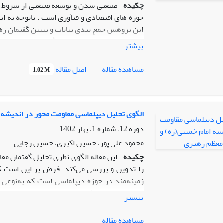
چکیده
صنعتی شدن و توسعه صنعتی از شروط لا
حوزه های اقتصادی و فنآوری است . باتوجه به 
این پژوهش جمع بندی بیانات و تبیین گفتمان ره
این است که پی به بیشترین تأکیدات مقام معظم
بیشتر
دغدغه رهبر عالی کشور در حوزه صنعت مربوط به
از روش تحلیل محتوا صورت گرفته است. داده‌ها
اصل مقاله
مشاهده مقاله
1.02 M
واژه‌های پژوهش و اعمال پروتکل پژوهش در بین
تحلیل محتوا-کمی: آمار توصیفی) تجزیه و تحلیل 
سال‌های 1368 تا 1400 است؛ بنا
معظم رهبری، مقوله‌های کلان «حمایت از تولید د
الگوی تحلیل دیپلماسی مقاومت محور در اندیشه 
راستای خودکفایی اقتصادی» بیشترین وزن و اهمی
دوره 12، شماره 1، بهار 1402
محمود علی پور، حسین اکبری، حسین رجایی
چکیده
این مقاله الگوی نظری تحلیل گفتمان مق
را تدوین و بررسی می‌کند. فرض بر این است که
زمینه‌‌مند در حوزه دیپلماسی است که به‌نوعی 
است. ازاین‌رو سؤال این مقاله بر مبنای این پ
بیشتر
الگوی تحلیل و بدیل در اندیشه رهبران انقلا
دیپلماسی مقاومت‌‌محور(وحدت‌محور) در اندیشه 
مشاهده مقاله