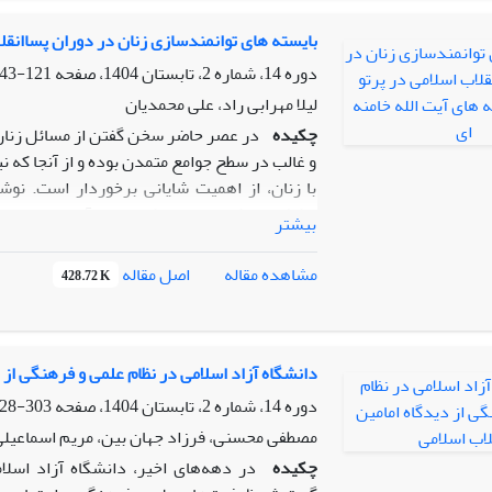
با شاخصه‌های دولت انقلابی دریافت و به هر یک
رهبری با رویکردی جامع، هر دولت را بر اساس 
بایسته های توانمندسازی زنان در دوران پساانقلا
کارآمدی، استقلال، توجه به محرومان و حرکت در م
دوره 14، شماره 2، تابستان 1404، صفحه
121-143
دولت‌ها به دولت تراز انقلاب اسلامی نزدیکتر شده
لیلا مهرابی راد، علی محمدیان
دولت تراز انقلاب اسلامی فاصله گرفته و مایه ع
چکیده
در عصر حاضر سخن گفتن از مسائل زنان 
و غالب در سطح جوامع متمدن بوده و از آنجا که 
با زنان، از اهمیت شایانی برخوردار است. نو
برکشیدن شاخصه‌هایی که اعتبار آنها محل تر
بیشتر
گسترش می‌دهد، در پژوهشی مسئله‌محور و با کار
در آرای رهبری انقلاب به مثابه مسئول مدیری
اصل مقاله
مشاهده مقاله
428.72 K
توجه به آموزه‌ها
محوری‌ترین کانون نقش‌آفرینی زن مسلمان.
دانشگاه آزاد اسلامی در نظام علمی و فرهنگی از د
دوره 14، شماره 2، تابستان 1404، صفحه
303-328
مصطفی محسنی، فرزاد جهان بین، مریم اسماعیلی
رعایت اولویت‌ها در باب مسائل زنان و اهمیت شا
چکیده
در دهه‌های اخیر، دانشگاه آزاد اسل