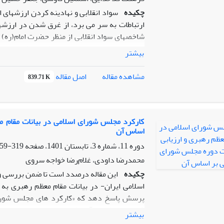
چکیده
سواد انقلابی و نهادینه کردن ارزش­های
ارتباطات به سر می­ برد، از غرق شدن در ارزش
شاخص­های سواد انقلابی از منظر حضرت امام(ره) و
بتواند نسل سوم و چهارم انقلاب اسلامی را در 
بیشتر
تهدیدهای بوجود آمده، یاری رساند. پژوهش ح
اصل مقاله
مشاهده مقاله
839.71 K
یک پیام به مناسبت اولین سالگرد ارتحال حضر
انقلابی، تحلیل قالب مضامین فرمایشات ایشان و ک
استخراج و مورد تحلیل قرار گرفتند. تحلیل شبکه
سؤالات اولیه مصاحبه­ های نیمه ساختار یافته ر
کارکرد مجلس شورای اسلامی در بیانات مقام 
اساس آن
حاصل از مصاحبه نیمه ساختاریافته با خبرگان و ص
دوره 11، شماره 3، تابستان 1401، صفحه
319-359
محقق به بررسی وضع موجود سواد انقلابی در جامع
محمدرضا داودی، غلام‌رضا خواجه سروی
چکیده
این مقاله درصدد است تا ضمن بررسی و 
اسلامی ایران- در بیانات مقام معظم رهبری به ع
پرسش پاسخ دهد که «کارکرد های مجلس شورای
شورای اسلامی با آن تطابق دارد؟» برای پاسخ به 
بیشتر
بیانات مقام معظم رهبری مجموعه بیانات و پیا