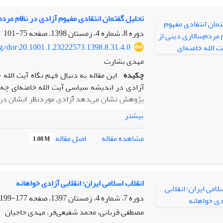
خواستار عدالت اجتماعی هستند.
تحلیل گفتمان انتقادی مفهوم آزادی در نظام مردم‌‌س
دوره 8، شماره 4، زمستان 1398، صفحه
75-101
rg/dor:20.1001.1.23222573.1398.8.31.4.0
مهدی بشارت
چکیده
این مقاله به دنبال فهم نگاه آیت ‌الله
آزادی در اندیشه سیاسی آیت ‌الله خامنه‌‌ای چ
پژوهش نشان می‌‌دهد آزادی موردنظر ایشان در ن
مفهوم در مقابل آزادی لیبرالی قرار دارد. ایشان 
بیشتر
در ایران و جهان است می‌­پردازد. بر این اساس آز
انسان را دایر مدار عالم در نظر می‌‌گیرد و در مق
اصل مقاله
مشاهده مقاله
1.08 M
آزادی در چارچوب جهان­‌بینی توحیدی معنا می‌­یاب
تفاوت اساسی وجود دارد: اول آنکه: در غرب، آز
اسلام، آزادی ریشه­ای الهی دارد. دوم آنکه: در
است. ولی در اسلام ارزش‌‌های ثابت وجود دارد و آ
انقلاب اسلامی ایران؛ انقلابی آزادی ‌خواهانه
منافع مادی تشکیل می‌‌دهد. اما در منطق اسلامی
دوره 7، شماره 4، زمستان 1397، صفحه
177-199
با تکلیف منافات دارد درحالی­که در اسلام آزا
مصطفی قربانی، محمد شفیعی‌فر، مهدی حاجیان
اندیشه آیت ‌الله خامنه‌‌ای از روش تحلیل گفتما