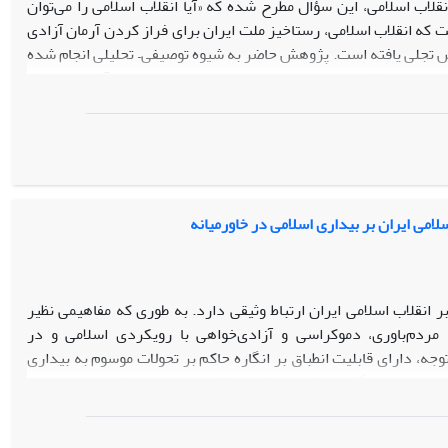
انقلاب اسلامی، این سؤال مطرح شده که «آیا انقلاب اسلامی را می­‌توان
ت که انقلاب اسلامی، رستاخیز ملت ایران برای فراز کردن آرمان آزادی
تش تجلی یافته است. پژوهش حاضر به شیوه توصیفی– تحلیلی انجام شده
ی ایران به طور عمده در پاسخ به چهار مسئله‌ی اصلی (آزادی منفی)؛
‌زدایانه­‌ی رژیم شاه و افول اقتصادی و تهدید معیشت مردم شکل گرفته
ئل (آزادی مثبت) را در تأسیس و تحقق ارزش­‌هایی چون مردم­‌سالاری
ملی و همچنین کارآمدی با تأکید بر عدالت و محرومیت‌­زدایی، مفصل­‌
اسلامی ایران بر بیداری اسلامی در خاورمیانه
ر انقلاب اسلامی ایران ارتباط وثیقی دارد. به طوری که مفاهیمی نظیر
، مردم‌باوری، دموکراسی و آزادی‌خواهی با رویکردی اسلامی و در
وجه، دارای قابلیت انطباق بر انگاره حاکم بر تحولات موسوم به بیداری
ات ماهوی انگاره انقلاب اسلامی، بیش از هر چیز ناشی از تعامل این
امی به حساب می‌آید.