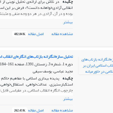
چکیده
در تلاش برای ارائه­‌ی تحلیل نوینی از 
انقلابی آزادی­‌خواهانه دانست؟» فرض بر این اس
بوده و در آن، آزادی در هر دو وجه منفی و مثب
و یافته‌­های آن نشان می‌­دهد که انقلاب اسلام
بیشتر
استبداد داخلی، سلطه‌­ی خارجی، اقدامات اسلام­
و در مقابل، این انقلاب پاسخ مطلوب به این مسا
اصل مقاله
مشاهده مقاله
482.84 K
دینی، آزادی، تلاش برای حفظ استقلال و حاکمیت 
بندی کرده است.
تحلیل سازه‌انگارانه بازتاب‌های انگاره‌ای انقلاب 
دوره 1، شماره 3، زمستان 1391، صفحه
161-184
مجید عباسی، یوسف سیفی
چکیده
پدیده بیداری اسلامی با مفاهیم حاکم ب
استکبار‌ستیزی، عدالت‌خواهی، استقلال‌خواهی
چارچوب انگاره انقلاب اسلامی، در مقیاسی قابل ت
اسلامی است. این حد از انطباق علاوه بر خصوصی
بیشتر
ساختار معنایی، طی سه دهه گذشته، با جوامع اسل
اصل مقاله
مشاهده مقاله
262.43 K