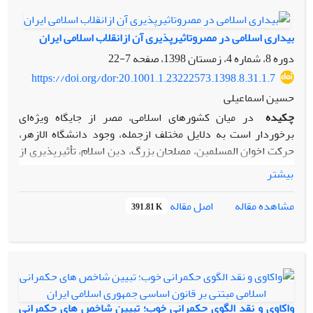
سلطه کفار، حفظ جان و مال مسلمان، منافع عمومی) که شامل
تناسب به طور خاص در ساختار مجلس خبرگان و برخی تفاسیر غیر
رعایت احکام شرعی می­گردد، قابل مطالعه است. و روش تحقیق در
قاعده مند و بعضاً احساسی و شخصی از ولایت فقیه احصا شده
بیداری اسلامی در مصروتاثیرپذیری آن ازانقلاب اسلامی ایران
این مقاله توصیفی – تحلیلی است.
است.
دوره 8، شماره 4، زمستان 1398، صفحه
7-22
https://doi.org/dor:20.1001.1.23222573.1398.8.31.1.7
حسین اسماعیلی
چکیده
در میان کشورهای اسلامی، مصر از جایگاه ویژه‌‌ای
برخوردار است به دلایل مختلف ازجمله، وجود دانشگاه الازهر،
حرکت اخوان المسلمین، مصلحان بزرگ، دین اسلام، تأثیرپذیری از
انقلاب اسلامی ایران در ماهیت اسلامی انقلاب مصر با توجه به
بیشتر
پیشینه بلندی که در اسلام‌گرایی دارد نمی‌‌توان تشکیک کرد.
مصر پیشتاز حرکت‌‌های اسلام‌گرایانه در جهان اسلام است و تبلور
اصل مقاله
مشاهده مقاله
391.81 K
آن اخوان المسلمین است. به همین سبب مقابله باجنبش اخوان
المسلمین ومبارزه باآن وکنترل اسلام‌گرایی در مصر یکی از
سیاست‌‌های غرب و امریکا در بیداری اسلامی است، در این
پژوهش به تأثیر انقلاب اسلامی ایران در مصربربیداری اسلامی
مصر،و شخصیت‌‌های تأثیرگذار بر بیداری اسلامی در آن کشور و
خواسته‌‌ای مردم مصر در بیداری اسلامی پرداخته شده این
واکاوی و نقد الگوی حکمرانی خوب؛ تبیین شاخص های حکمرانی