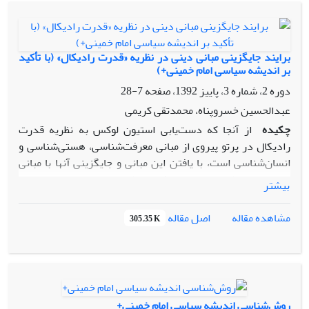
سایاست)و امام شناسی و همچنین تئوری ولایت فقیه می باشد که
پرداختن به این مبانی در حیطه علم کلام می باشد.ویژگی بنیادی
این انقلاب و نظام و وجه تمایز آن نسبت به دیگر انقلاب ها،مکتبی و
اسلامی بودن آن و رهبری بی نظیر الهی اوست.
برایند جایگزینی مبانی دینی در نظریه «قدرت رادیکال» (با تأکید
بر اندیشه سیاسی امام خمینی+)
دوره 2، شماره 3، پاییز 1392، صفحه
7-28
عبدالحسین خسروپناه، محمدتقی کریمی
چکیده
از آنجا که دست‌یابی استیون لوکس به نظریه قدرت
رادیکال در پرتو پیروی از مبانی معرفت‌شناسی، هستی‌شناسی و
انسان‌شناسی است، با یافتن این مبانی و جایگزینی آنها با مبانی
دینی، اصل نظریه نیز تغییر یافته و نظریه جدیدی مبتنی بر مبانی
بیشتر
دینی تولید خواهد شد. بر اساس مبانی دینی و به خصوص،
اندیشه‌های حضرت امام خمینی+، اجبار و زور و اینکه شخص یا
اصل مقاله
مشاهده مقاله
305.35 K
گروهی تلاش کند شهروندان را مجبور به پذیرش سیاست‌هایی
کنند پذیرفتنی نیست. بلکه از آنجا که قدرت واقعی متعلق به
خداوند است، اعمال قدرت توسط حکومت نیز با این عنوان صورت
می‌گیرد.
روش‌شناسی اندیشه سیاسی امام خمینی+