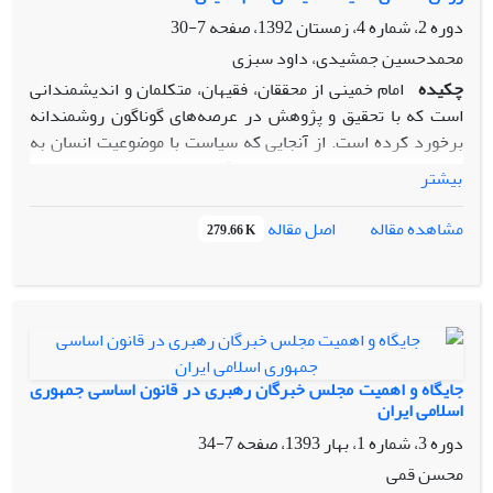
دوره 2، شماره 4، زمستان 1392، صفحه
7-30
محمدحسین جمشیدی، داود سبزی
چکیده
امام خمینی از محققان، فقیهان، متکلمان و اندیشمندانی
است که با تحقیق و پژوهش در عرصه‌های گوناگون روشمندانه
برخورد کرده است. از آنجایی که سیاست با موضوعیت انسان به
تمام ابعاد هدایتی او نظر دارد لذا آثار امام خمینی از تکثر روشی
بیشتر
برخوردار است و اندیشه سیاسی امام خمینی به لحاظ روش‌شناسی
امری چند بعدی و مبتنی بر تمام منابع و ابزارهای معرفتی مورد
اصل مقاله
مشاهده مقاله
279.66 K
نظر اوست. از این رو پرسش این نوشتار بیان چیستی روش‌شناسی
امام خمینی+ در اندیشه سیاسی است. با بررسی آثار امام خمینی+
می‌توان دریافت که روش‌های برهانی فلسفی، جدلی کلامی،
استنباطی فقهی، اخلاقی، تفسیری و تاریخی برای امام حائز اهمیت
است. به گونه‌ای که ادراک صحیح اندیشه سیاسی امام خمینی+
راهی جز شناخت این روش‌ها در آثار او و چگونگی کاربرد آنها
جایگاه و اهمیت مجلس خبرگان رهبری در قانون اساسی جمهوری
نمی‌باشد.
اسلامی ایران
دوره 3، شماره 1، بهار 1393، صفحه
7-34
محسن قمی