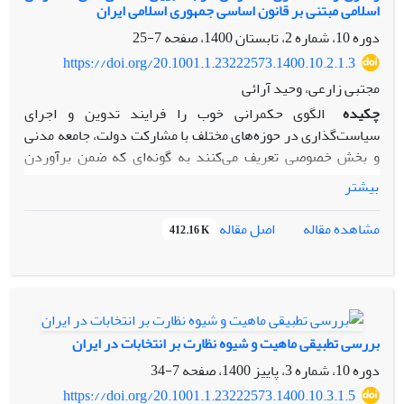
پژوهش تحلیلی وکتابخانه‌ای است.
اسلامی مبتنی بر قانون اساسی جمهوری اسلامی ایران
دوره 10، شماره 2، تابستان 1400، صفحه
7-25
https://doi.org/20.1001.1.23222573.1400.10.2.1.3
مجتبی زارعی، وحید آرائی
چکیده
الگوی حکمرانی خوب را فرایند تدوین و اجرای
سیاست‌گذاری در حوزه‌های مختلف با مشارکت دولت، جامعه مدنی
و بخش خصوصی تعریف می‌کنند به گونه‌ای که ضمن برآوردن
نیازهای اساسی جامعه، به تحقق عدالت و امنیت و توسعه پایدار
بیشتر
منابع انسانی و محیط زیست منجر گردد. این مقاله با استفاده از
روش توصیفی- تحلیلی ضمن واکاوی الگوی حکمرانی خوب مبتنی
اصل مقاله
مشاهده مقاله
412.16 K
بر شاخص‌های بانک جهانی و نقد آن، به دنبال این پرسش اصلی
است که شاخص‌های حکمرانی اسلامی و جهادی بر اساس
نهج‌البلاغه و اصول قانون اساسی جمهوری اسلامی ایران چگونه
است؟ یافته‌های تحقیق نشان می‌دهد الگوی حکمرانی خوب ‌مبتنی
‌بر ‌اصول ‌لیبرال ‌و ‌برخاسته ‌از ‌جوامع ‌توسعه‌یافته ‌و ‌بیانگر ‌گرایش
بررسی تطبیقی ماهیت و شیوه نظارت بر انتخابات در ایران
‌سیاسی ‌یا ‌ایدئولوژیکی ‌خاصی ‌است ‌که بکارگیری ‌آن ‌در جوامع
دوره 10، شماره 3، پاییز 1400، صفحه
7-34
‌دیگر ‌به ‌شکل ‌برون‌زا و تحمیلی و بدون ‌توجه ‌به ‌ساختارهای
‌اجتماعی، نظام اقتصادی، ‌ارزش‌ها ‌و ‌فرهنگ ‌بومی ‌مطلوب ‌نخواهد
https://doi.org/20.1001.1.23222573.1400.10.3.1.5