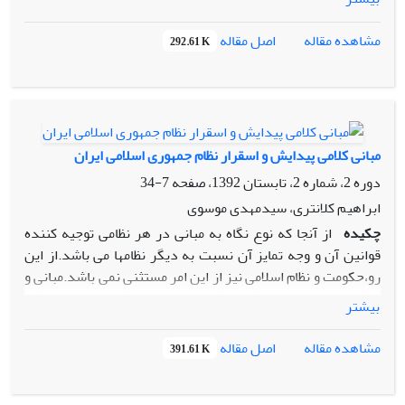
شیعه با توجه به ویژگی ها و ظرفیتهایی که از آن برخوردار
است،توانایی و کارآیی لازم در حل معضلات نوظهور اجتماعی و
اصل مقاله
مشاهده مقاله
292.61 K
سیاسی در عصر حاضر را داراست.نخست با مرور مفاهیم و کلیات
،به مفهوم فقه سیاسی و کارآمدی و مفاهیم عمده سیاسی دیگر
اشاره کرده ایم.در پایان معتقدیم که پیروزی انقلاب اسلامی،آغاز
حرکت فقه پویا به سوی توانایی ها و کارامدی علمی و عملی فقه
است که نیازمند نظریه پردازی در فقه سیاسی و مردم سالاری
مبانی کلامی پیدایش و اسقرار نظام جمهوری اسلامی ایران
دینی به تبع آن است.
دوره 2، شماره 2، تابستان 1392، صفحه
7-34
ابراهیم کلانتری، سیدمهدی موسوی
چکیده
از آنجا که نوع نگاه به مبانی در هر نظامی توجیه کننده
قوانین آن و وجه تمایز آن نسبت به دیگر نظامها می باشد.از این
رو،حکومت و نظام اسلامی نیز از این امر مستثنی نمی باشد.مبانی و
ریشه های اعتقادی و کلامی که منجر به پیدایش و استقرار نظام
بیشتر
جمهوری اسلامی ایران شده،همان مبانی کلامی اسلام ناب و مکتب
اهل بیت می باشد.نظام جمهوری اسلامی ایران دارای مبانی چون
اصل مقاله
مشاهده مقاله
391.61 K
معرفت شناسی و هستی شناسی الهیی،انسان
شناسی،خداشناسی(توحید)،دین شناسی(عینیت دیانت و