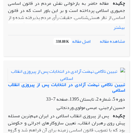
چکیده
مقاله حاضر به بازخوانی نقش مردم در قانون اساسی
جمهوری اسلامی پرداخته است و بر این باور است که در قانون
اساسی از نظر هستی‌شناسی، حقیقت رأی مردم پذیرفته شده و از
نظر معرفت‌شناختی نیز امکان وصول به آن حقیقت مورد تأکید قرار
بیشتر
گرفته و از جمله در نحوه تعیین رهبر و مراقبت بر رهبری به آن
واقعیت اجتماعی بخشیده است.
اصل مقاله
مشاهده مقاله
338.88 K
همچنین با اذعان به فلسفه وجودی مجلس خبرگان رهبری در
می‌یابد که اولاً باعث نظام‌مند کردن این نگرش و نهادینه کردن آن
می‌باشد؛ ثانیاً نقش اطمینان و آرامش‌بخشی به جامعه را در شرایط
بحرانی ناشی از فوت، کناره‌گیری و یا عزل رهبری را برعهده
می‌گیرد و ثالثاً نقش و جایگاه بی‌بدیل آن را روشن می‌سازد.
تبیین ناکامی نهضت آزادی در انتخابات پس از پیروزی انقلاب
اسلامی
دوره 5، شماره 2، تابستان 1395، صفحه
7-33
حسین ارجینی، عیسی مولوی وردنجانی
چکیده
پس از پیروزی انقلاب اسلامی در ایران مهم‌‌ترین مسئله
پیش روی رهبران انقلاب، تعیین سازوکارهای اجرائی و حکومتی
بود که با تصویب قانون اساسی زمینه برای آن فراهم شد و گروه