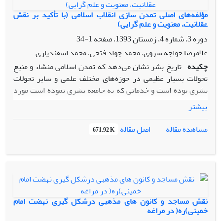
مؤلفه‌های اصلی تمدن سازی انقلاب اسلامی (با تأکید بر نقش
عقلانیت، معنویت و علم گرایی)
دوره 3، شماره 4، زمستان 1393، صفحه
1-34
غلامرضا خواجه سروی، محمد جواد فتحی، محمد اسفندیاری
چکیده
تاریخ بشر نشان می‌دهد که تمدن اسلامی ‌منشاء و منبع
تحولات بسیار عظیمی ‌در حوزه‌های مختلف علمی ‌و سایر تحولات
بشری بوده است و خدماتی که به جامعه بشری نموده است مورد
اذعان اکثر دانشمندان جهان می‌باشد، با این حال تمدن اسلامی ‌در
بیشتر
سده‌های مختلف با فراز و فرود‌های زیادی همراه بوده است ولی
مفاهیم عمیق و تأثیر گذارش توانسته پویایی و زایایی آن را در
اصل مقاله
مشاهده مقاله
671.92 K
برهه‌های مختلف زمان حفظ نماید. زایش و تولد انقلاب اسلامی ‌نیز
بر همین مبنا بوده است که با تأکید بر روش‌ها و قواعد ناب اسلامی
‌و به­کارگیری آن، روحی دوباره در پیشروندگی و تکامل تمدن
اسلامی ‌ببخشد. تجربه نشان داد که انقلاب اسلامی‌ این ظرفیت را
دارا می‌باشد که هوشمندانه و با تکیه بر مبانی و اصول علمی، عقب­
ماندگی گذشته راجبران نماید پرسش اصلی آن است که انقلاب
نقش مساجد و کانون های مذهبی درشکل گیری نهضت امام
اسلامی ‌با توجه به تحولات تمدن اسلامی‌ در ادوار گذشته با تأکید
خمینی)ره( در مراغه
بر چه مؤلفه‌هایی می‌تواند پایه‌های تمدن اسلامی‌ را برای همیشه