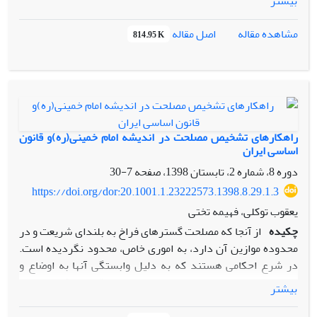
بیشتر
(مالیات‌ها، عوارض و …. ) احساس نیاز نمی‌کند. این باعث می‌شود
بر شهروندان و مقامات جمهوری اسلامی استفاده می­کند؟ یافته­
دولت قـدرت انحصـاری کسب کند و نیازی به دخالت دادن گروه‌ها
های پژوهش ما را به تاکتیک­هایی همچون شایعه پراکنی،
اصل مقاله
مشاهده مقاله
814.95 K
و طبقات مختلف در قدرت نبیند.
تصویرسازی ذهنی، تخریب روحیه، اغراق و ... رهنمون کرد.
نتیجه­گیری مقاله نشان داد رسانه­های غربی موفق شده­اند در
برخی موارد تاثیرات جدی بر ذهن مخاطبان ایرانی گذاشته و
مشکلاتی را در حوزه اقتصادی و گاه سیاسی برای دولت ایجاد
نمایند. برای انجام پژوهش از روش توصیفی - تحلیلی استفاده
گردید.
راهکارهای تشخیص مصلحت در اندیشه امام خمینی(ره)و قانون
اساسی ایران
دوره 8، شماره 2، تابستان 1398، صفحه
7-30
https://doi.org/dor:20.1001.1.23222573.1398.8.29.1.3
یعقوب توکلی، فهیمه تختی
چکیده
از آنجا که مصلحت گستره­ای فراخ به بلندای شریعت و در
محدوده موازین آن دارد، به اموری خاص، محدود نگردیده است.
در شرع احکامی هستند که به‌ دلیل وابستگی آن­ها به اوضاع و
احوال و مقتضیات خاص، از مصلحتی موقت و قابل تغییر
بیشتر
برخوردارند. مرجع تشخیص این نوع مصلحت، پیامبر و ائمه
معصومینb و در دوران غیبت، حاکم اسلامی یا ولی ‌فقیه می­‌باشد