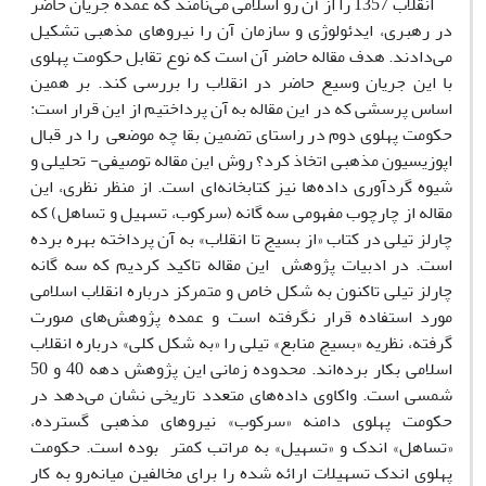
انقلاب 1357 را از آن رو اسلامی می‌نامند که عمده جریان حاضر
در رهبری، ایدئولوژی و سازمان آن را نیروهای مذهبی تشکیل
می‌دادند. هدف مقاله حاضر آن است که نوع تقابل حکومت پهلوی
با این جریان وسیع حاضر در انقلاب را بررسی کند. بر همین
اساس پرسشی که در این مقاله به آن پرداختیم از این قرار است:
حکومت پهلوی دوم در راستای تضمین بقا چه موضعی را در قبال
اپوزیسیون مذهبی اتخاذ کرد؟ روش این مقاله توصیفی- تحلیلی و
شیوه گردآوری داده‌ها نیز کتابخانه‌ای است. از منظر نظری، این
مقاله از چارچوب مفهومی سه گانه (سرکوب، تسهیل و تساهل) که
چارلز تیلی در کتاب «از بسیج تا انقلاب» به آن پرداخته بهره برده
است. در ادبیات پژوهش این مقاله تاکید کردیم که سه گانه
چارلز تیلی تاکنون به شکل خاص و متمرکز درباره انقلاب اسلامی
مورد استفاده قرار نگرفته است و عمده پژوهش‌های صورت
گرفته، نظریه «بسیج منابع» تیلی را «به شکل کلی» درباره انقلاب
اسلامی بکار برده‌اند. محدوده زمانی این پژوهش دهه 40 و 50
شمسی است. واکاوی داده‌های متعدد تاریخی نشان می‌دهد در
حکومت پهلوی دامنه «سرکوب» نیروهای مذهبی گسترده،
«تساهل» اندک و «تسهیل» به مراتب کمتر بوده است. حکومت
پهلوی اندک تسهیلات ارائه شده را برای مخالفین میانه‌رو به کار