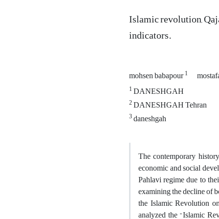
Islamic revolution, Qaj
indicators.
1
mohsen babapour
mostaf
1
DANESHGAH
2
DANESHGAH Tehran
3
daneshgah
The contemporary history o
economic and social develo
Pahlavi regime due to thei
examining the decline of bo
the Islamic Revolution on 
analyzed the "Islamic Revo