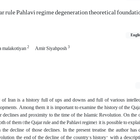
ar rule Pahlavi regime degeneration theoretical foundati
Engli
2
3
a malakotiyan
Amir Siyahposh
f Iran is a history full of ups and downs and full of various intellectu
pments. Among them, it is important to examine the history of the Qaja
r declines and proximity to the time of the Islamic Revolution. On the 
th of them (the Qajar rule and the Pahlavi regime), it is possible to explai
the decline of those declines. In the present treatise, the author has
lution, the end of the decline of the country's history" with a descript