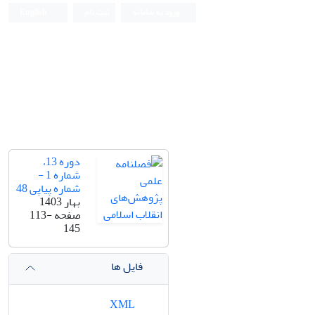
ورود به سامانه
ثبت نام
English
دوره 13،
شماره 1 -
شماره پیاپی 48
بهار 1403
صفحه
113-
145
فایل ها
XML