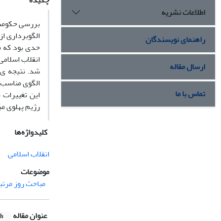
چکیده
اطلاعات نشریه
بررسی حکومت ق
الگوبرداری ا
راهنمای نویسندگان
حدی بود که م
ارسال مقاله
شد. نتیجه ی 
الگوی مناسب 
تماس با ما
این تغییرات ب
رژیم پهلوی مب
کلیدواژه‌ها
انقلاب اسلامی
موضوعات
مباحث روز مرتبط
عنوان مقاله
sh