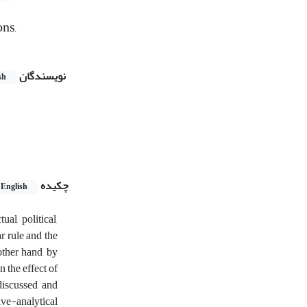
ons,
نویسندگان
sh
چکیده
English
al, political,
r rule and the
other hand, by
n the effect of
 discussed and
ive-analytical