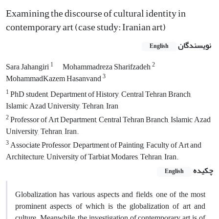
Examining the discourse of cultural identity in
contemporary art (case study: Iranian art)
نویسندگان
English
1
2
Sara Jahangiri
Mohammadreza Sharifzadeh
3
MohammadKazem Hasanvand
1
PhD student, Department of History, Central Tehran Branch,
Islamic Azad University, Tehran, Iran
2
Professor of Art Department, Central Tehran Branch, Islamic Azad
University, Tehran, Iran.
3
Associate Professor, Department of Painting, Faculty of Art and
Architecture, University of Tarbiat Modares, Tehran, Iran.
چکیده
English
Globalization has various aspects and fields, one of the most
prominent aspects of which is the globalization of art and
culture. Meanwhile, the investigation of contemporary art is of