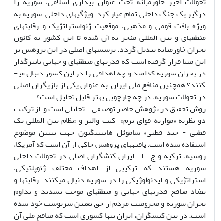
تحولات اخیر خاورمیانه تحت عنوان بیداری اسلامی، سوریه را
درگیر یک جنگ داخلی تمام عیار کرد. ویژگی­های داخلی سوریه به
ویژه بافت قومی و مذهبی، موقعیت ژئواستراتژیک و رقابت­های
منطقه­ای و بین المللی منجر به آن شده تا این کشور به کانون
بحران خاورمیانه تبدیل گردد. پرسش­های اصلی در این پژوهش بر
این مبنا قرار گرفته است که قدرت­های منطقه­ای و جهانی تاثیرگذار
در بحران سوریه کدامند و چه اهدافی را در این کشور دنبال می­
کنند؟ همچنین منافع ملی ایران، به عنوان یکی از بازیگران اصلی
در تحولات سوریه، در چه چارچوبی بهتر قابل تحلیل است؟
روش تحقیق در پژوهش حاضر توصیفی - تحلیلی است و از ترکیب
دو نظریه «موازنه قوای نرم» کنت والتز و «نظام بین المللی تک
قطبی - چند قطبی» ساموئل هانتینگتون جهت تبیین موضوع
استفاده شده است. یافته­های پژوهش حاکی از آن است که آمریکا،
روسیه، ترکیه و ج . ا . ایران کنشگران اصلی در تحولات داخلی
سوریه هستند که ترکیبی از اهداف مختلف ژئوپلتیکی،
استراتژیکی و ایدئولوژیکی را در سوریه دنبال می­کنند. رقابت­ها و
تضاد منافع قدرت­های جهانی و منطقه­ای موجب تشدید و تداوم
بحران سوریه و محرومیت مردم از حق تعیین سرنوشت خود شده
است. در بین کنشگران، ایران تنها کشوری است که منافع ملی آن