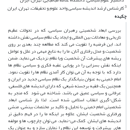
دانشیار علوم سیاسی، دانشگاه علامه طباطبایی، تهران، ایران
3
کارشناس ارشد اندیشه سیاسی واحد علوم و تحقیقات، تهران، ایران
چکیده
بررسی ابعاد شخصیتی رهبران سیاسی، که در تحولات عظیم
تاریخی و معادلات بین المللی و ایجاد یک نظام سیاسی نقش داشته
اند، این فرضیه را تقویت می کند که مطالعه چند بعدی بر روی
شخصیت و مدل رفتاری آنان، ما را به نتایج مهمی در علل و عوامل
ریشه های پیشرفت آن شخصیت ویا نظام نزدیک می نماید، ضمن
اینکه نقش بسزایی را در پویایی عقبه فکری و سیاسی نظام ها
دارد که با توجه به آن می توان کار آمدی نظام ها را تقویت نمود.
امام خمینی به عنوان بنیانگذار یک نظام سیاسی جدید در ایران و
همچنین یک فقیه برجسته شیعی، که دارای اندیشه های فلسفی،
عرفانی و سیاسی عمیق می باشد، شناخته می شود که منجر به
شکل-گیری انقلاب اسلامی شده است. لذا باز شناسی ابعاد
شخصیتی امام خمینی با تحلیل و تاکید بر مختصات بینشی، منشی
ورفتاری شخصیت ایشان، علاوه بر اینکه ما را در فهم دقیق تر
اندیشه های ایشان کمک می-نماید، می توان چارچوب ها و مولفه
های پیشرفت و توسعه این نظام را نمایان سازد و به عنوان یک