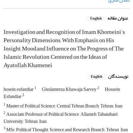
تمدن سازی
عنوان مقاله
English
Investigation and Recognition of Imam Khomeini's
Personality Dimensions, With Emphasis on His
Insight, Mood,and Influence on The Progress of The
Islamic Revolution, Centered on the Ideas of
Ayatollah Khamenei
نویسندگان
English
1
2
hosein esfandiar
Gholamreza Khawaja Sarvey
Hossein
3
Esfandiar
1
Master of Political Science, Central Tehran Branch, Tehran, Iran
2
Associate Professor of Political Science, Allameh Tabatabaei
University, Tehran, Iran
3
MSc Political Thought, Science and Research Branch, Tehran, Iran