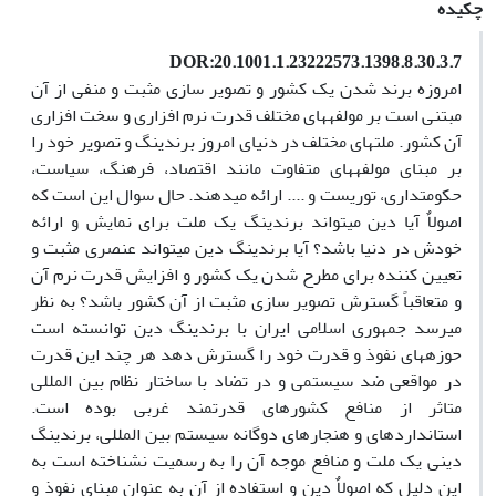
چکیده
DOR:20.1001.1.23222573.1398.8.30.3.7
امروزه برند شدن یک کشور و تصویر سازی مثبت و منفی از آن
مبتنی است بر مولفه­های مختلف قدرت نرم افزاری و سخت افزاری
آن کشور. ملت­های مختلف در دنیای امروز برندینگ و تصویر خود را
بر مبنای مولفه­های متفاوت مانند اقتصاد، فرهنگ، سیاست،
حکومتداری، توریست و .... ارائه می­دهند. حال سوال این است که
اصولاٌ آیا دین می­تواند برندینگ یک ملت برای نمایش و ارائه
خودش در دنیا باشد؟ آیا برندینگ دین می­تواند عنصری مثبت و
تعیین کننده برای مطرح شدن یک کشور و افزایش قدرت نرم آن
و متعاقباً گسترش تصویر سازی مثبت از آن کشور باشد؟ به نظر
می­رسد جمهوری اسلامی ایران با برندینگ دین توانسته است
حوزه­های نفوذ و قدرت خود را گسترش دهد هر چند این قدرت
در مواقعی ضد سیستمی و در تضاد با ساختار نظام بین المللی
متاثر از منافع کشورهای قدرتمند غربی بوده است.
استانداردهای و هنجارهای دوگانه سیستم بین المللی، برندینگ
دینی یک ملت و منافع موجه آن را به رسمیت نشناخته است به
این دلیل که اصولاٌ دین و استفاده از آن به عنوان مبنای نفوذ و