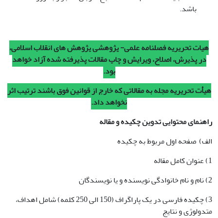
باشد.
هیات تحریریه فصلنامه علمی- پژوهشی پژوهش های انقلاب اسلامی،
در پذیرش، اصلاح، ویرایش و چاپ مقالات پذیرفته شده آزاد خواهد
بود.
هیأت تحریریه مجله به مقالاتی که خارج از قوانین فوق باشند ترتیب اثر
نخواهد داد.
راهنمای محتوایی تدوین چکیده و مقاله
الف) صفحه اول مربوط به چکیده
1) عنوان کامل مقاله
2) نام و نام خانوادگی نویسنده و یا نویسندگان
3) چکیده فارسی در یک پاراگراف (150 الی 250 کلمه) شامل اهداف،
متدولوژی و نتایج