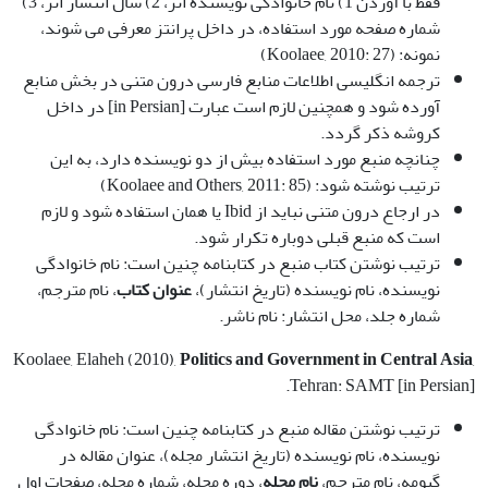
فقط با آوردن 1) نام خانوادگی نویسنده اثر، 2) سال انتشار اثر، 3)
شماره صفحه مورد استفاده، در داخل پرانتز معرفی می شوند،
نمونه: (Koolaee, 2010: 27)
ترجمه انگلیسی اطلاعات منابع فارسی درون متنی در بخش منابع
آورده شود و همچنین لازم است عبارت [in Persian] در داخل
کروشه ذکر گردد.
چنانچه منبع مورد استفاده بیش از دو نویسنده دارد، به این
ترتیب نوشته شود: (Koolaee and Others, 2011: 85)
در ارجاع درون متنی نباید از Ibid یا همان استفاده شود و لازم
است که منبع قبلی دوباره تکرار شود.
ترتیب نوشتن کتاب منبع در کتابنامه چنین است: نام خانوادگی
نویسنده، نام نویسنده (تاریخ انتشار)،
عنوان کتاب
، نام مترجم،
شماره جلد، محل انتشار: نام ناشر.
Koolaee, Elaheh (2010),
Politics and Government in Central Asia
,
Tehran: SAMT [in Persian].
ترتیب نوشتن مقاله منبع در کتابنامه چنین است: نام خانوادگی
نویسنده، نام نویسنده (تاریخ انتشار مجله)، عنوان مقاله در
گیومه، نام مترجم،
نام مجله
، دوره مجله، شماره مجله، صفحات اول