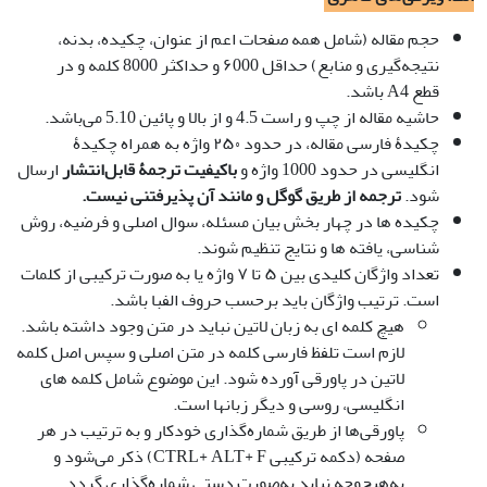
حجم مقاله (شامل همه صفحات اعم از عنوان، چکیده‌، بدنه،
نتیجه‌گیری و منابع) حداقل ۶000 و حداکثر 8000 کلمه و در
قطع A4 باشد.
حاشیه مقاله از چپ و راست 4.5 و از بالا و پائین 5.10 می‌باشد.
چکیدۀ فارسی مقاله، در حدود ۲۵۰ واژه به همراه چکیدۀ
انگلیسی در حدود 1000 واژه و
باکیفیت ترجمۀ قابل‌انتشار
ارسال
شود.
ترجمه از طریق گوگل و مانند آن پذیرفتنی نیست.
چکیده ها در چهار بخش بیان مسئله، سوال اصلی و فرضیه، روش
شناسی، یافته ها و نتایج تنظیم شوند.
تعداد واژگان کلیدی بین ۵ تا ۷ واژه یا به صورت ترکیبی از کلمات
است. ترتیب واژگان باید برحسب حروف الفبا باشد.
هیچ کلمه ای به زبان لاتین نباید در متن وجود داشته باشد.
لازم است تلفظ فارسی کلمه در متن اصلی و سپس اصل کلمه
لاتین در پاورقی آورده شود. این موضوع شامل کلمه های
انگلیسی، روسی و دیگر زبان­ها است.
پاورقی‌ها از طریق شماره‌گذاری خودکار و به ترتیب در هر
صفحه (دکمه ترکیبی CTRL+ ALT+ F) ذکر می‌شود و
به‌هیچ‌وجه نباید به‌صورت دستی شماره‌گذاری گردد.