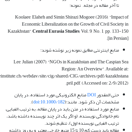
تا آخر مقاله در مجله. نمونه:
Koolaee, Elaheh and Simin Shirazi Mogoee (2016), “Impact of
Economic Liberalization on the Growth of Civil Society in
Kazakhstan”,
Central Eurasia Studies
, Vol. 9, No. 1, pp. 133-150
[in Persian].
منابع اینترنتی مطابق نمونه­ زیر نوشته شوند:
Lee, Julian (2007), “NGOs in Kazakhstan and The Caspian Sea
Region: An Overview”, Available at:
teinstitute.ch/webdav/site/cig/shared/CIG/archives/pdf/kazakhstana
pril.pdf, (Accessed on: 2/9/2012).
حتی المقدور
DOI
منابع الکترونیکی مورد استفاده، در پایان
مشخصات آن ذکر شود. مانند:(
doi:10.1000/182
).
منابع مورد استفاده در متن باید در پایان مقاله، به ترتیب الفبایی،
نام خانوادگی نویسنده، (و اگر یک اثر چند نویسنده داشته باشد،
ترتیب الفبایی نویسنده اول)، تنظیم شوند.
مقاله باید دست کم 10 تا 15 منبع خارجی معتبر و به روز داشته