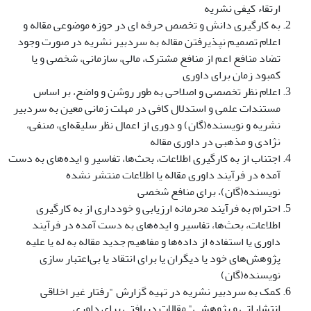
ارتقاء کیفی نشریه
به کارگیری دانش و تخصص حرفه ای در حوزه موضوعی مقاله و
اعلام تصمیم نپذیرفتن مقاله به سردبیر نشریه در صورت وجود
تضاد منافع اعم از منافع مشترک، مالی، سازمانی، شخصی و یا
کمبود زمان برای داوری
اعلام نظر تخصصی و اصلاحی به طور روشن و واضح، بر اساس
مستندات علمی و استدلال کافی در مهلت زمانی معین به سردبیر
نشریه و نویسنده(گان) و دوری از اعمال نظر سلیقه‌ای، صنفی،
نژادی و مذهبی در داوری مقاله
اجتناب از به کارگیری اطلاعات، بحث‌ها، تفاسیر و ایده‌های به دست
آمده در فرآیند داوری مقاله یا اطلاعات منتشر نشده
نویسنده(گان)، برای منافع شخصی
احترام به فرآیند محرمانه ارزیابی و خودداری از به کارگیری
اطلاعات، بحث‌ها، تفاسیر و ایده‌های به دست آمده در فرآیند
داوری یا استفاده از داده‌ها و مفاهیم جدید مقاله به له یا علیه
پژوهش‌های خود یا دیگران یا برای انتقاد یا بی‌اعتبار سازی
نویسنده(گان)
کمک به سردبیر نشریه در تهیه گزارش "رفتار غیر اخلاقی
انتشاراتی و پژوهشی" مقالات دریافتی برای داوری