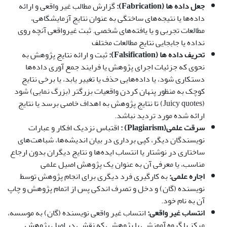
جعل داده ها
(Fabrication):
گزارش مطالب غیر واقعی و ارائه
داده‌ها یا نتیجه‌های ساختگی به عنوان نتایج آزمایشگاهی،
مطالعات تجربی و یا یافته‌های شخصی. ثبت غیرواقعی آنچه روی
نداده یا جابجایی نتایج مطالعات مختلف
تحریف داده ها
(Falsification):
ثبت و ارائه نتایج پژوهش به
نحوی که جزئیات اجرای پژوهش یا فرایند جمع آوری داده‌ها
دستکاری شود، یا داده‌هایی حذف یا تغییر یابد، یا برخی نتایج
کوچک به منظور پنهان کردن واقعیات بزرگتر (بزرگ نمایی) شود
(Juicy quotes) تا نتایج پژوهش به اهداف خاصی برسد یا نتایج
ارائه شده مورد تردید نباشد.
سرقت علمی
(Plagiarism) :
اقتباس نزدیک افکار و عبارات
نویسندگان دیگر، کپی برداری در بیان اندیشه‌ها، شباهت‌های
ساختاری در نوشتار یا انتساب ایده‌ها و نتایج دیگران بدون ارجاع
مناسب، یا معرفی آن به عنوان یک پژوهش اصیل علمی
اجاره علمی
:
به کارگیری فرد دیگری برای انجام پژوهش توسط
نویسنده (گان) و دخل و تصرف اندکی پس از اتمام پژوهش و چاپ
آن به نام خود.
انتساب غیر واقعی
:
انتساب غیر واقعی نویسنده (گان) به موسسه،
مرکز یا گروه آموزشی یا پژوهشی که نقشی در اصل پژوهش