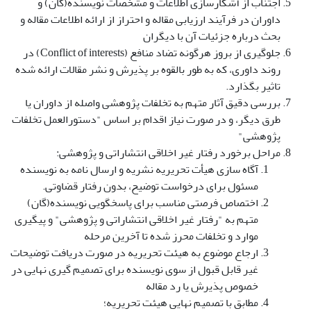
اجتناب از آشکارسازی اطلاعات و مشخصات نویسنده(گان) و
داوران در فرآیند ارزیابی مقاله و احتراز از ارائه اطلاعات مقاله و
بحث درباره جزئیات آن با دیگران
جلوگیری از بروز هرگونه تضاد منافع (Conflict of interests) در
روند داوری، که به طور بالقوه بر پذیرش و نشر مقالات ارائه شده
تاثیر بگذارد.
بررسی دقیق آثار متهم به تخلفات پژوهشی واصله از داوران یا
طرق دیگر، و در صورت نیاز اقدام بر اساس "دستورالعمل تخلفات
پژوهشی"
مراحل برخورد رفتار غیر اخلاقی انتشاراتی و پژوهشی:
آگاه سازی هیأت تحریریه نشریه و ارسال نامه به نویسنده
مسئول برای درخواست توضیح، بدون رفتار قضاوتی.
اختصاص فرصتی مناسب برای پاسخگویی نویسنده(گان)
متهم به "رفتار غیر اخلاقی انتشاراتی و پژوهشی" و پیگیری
موارد و تخلفات محرز شده تا آخرین مرحله
ارجاع موضوع به هیئت تحریریه در صورت دریافت توضیحات
غیر قابل قبول از سوی نویسنده برای تصمیم گیری نهایی در
خصوص پذیرش یا رد مقاله
مطابق با تصمیم نهایی هیئت تحریریه؛