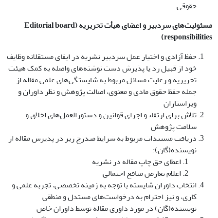
حقوقی
مسئولیت‌های سردبیر
و
اعضای
هیأت
تحریریه
(Editorial board
responsibilities)
حفظ آزادی و اختیار عمل سردبیر نشریه در ایفای مستقلانه وظایف
خود از قبیل رد یا پذیرش دست نوشته‌های واصله به کمک هیئت
تحریریه و رعایت مسائل مربوط به شایستگی‌های علمی مقاله از
جمله حفظ حقوق مادی و معنوی، اصالت پژوهش و نظر داوران و
ویراستاران
تلاش برای ارتقاء و اجرای قوانین و دستورالعمل‌های اخلاق و
سلامت پژوهش
دریافت مستندات مربوط به شرایط مندرج زیر در پذیرش مقاله از
نویسنده(گان):
اعطای حق چاپ مقاله در نشریه
اعلام تعارض منافع احتمالی
انتخاب داوران شایسته با توجه به زمینه تخصصی، تجربه علمی و
کاری، و نیز احترام به درخواست‌های مستدل و منطقی
نویسنده(گان) در مورد داوری مقاله توسط داوران خاص