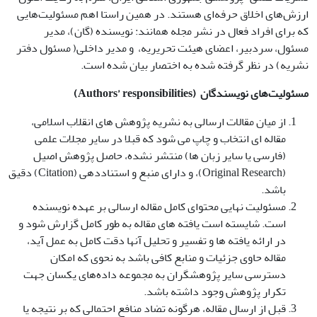
ارزش‌های اخلاق حرفه‌ای هستند. در همین راستا اهم مسئولیت‌هایی
که برای افراد فعال در نشر مجله همانند: نویسنده (گان)، مدیر
مسئول، سردبیر، اعضای هیئت تحریریه، و مدیر داخلی( مسئول دفتر
نشریه) در نظر گرفته شده به اختصار بیان شده است.­
مسئولیت‌های نویسندگان­­
(Authors’ responsibilities)
از میان مقالات ارسالی به نشریه پژوهش های انقلاب اسلامی،
مقاله ای انتخاب و چاپ می شود که قبلا در سایر مجلات علمی
(فارسی یا سایر زبان ها) منتشر نشده، حاصل پژوهش اصیل
(Original Research)، و دارای منبع و استناددهی (Citation) دقیق
باشد.
مسئولیت نهایی محتوای کامل مقاله ارسالی بر عهده نویسنده
است. شایسته است یافته های مقاله به طور کامل گزارش شود و
در ارائه یافته ها و تفسیر و تحلیل آنها دقت کامل به عمل آید،
مقاله حاوی جزئیات و منابع کافی باشد به نحوی که امکان
دسترسی سایر پژوهشگران به مجموعه داده‌های یکسان جهت
تکرار پژوهش وجود داشته باشد.
قبل از ارسال مقاله، هرگونه تضاد منافع احتمالی که بر نتیجه یا