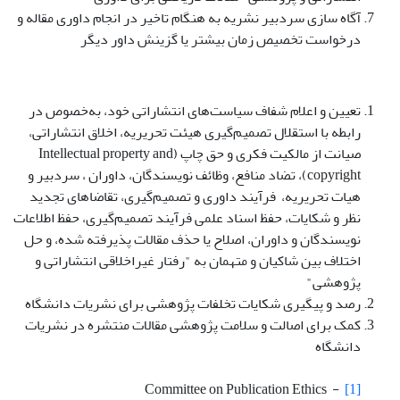
آگاه سازی سردبیر نشریه به‌ هنگام تاخیر در انجام داوری مقاله و
درخواست تخصیص زمان بیشتر یا گزینش داور دیگر
تعیین و اعلام شفاف سیاست‌های انتشاراتی خود، به‌خصوص در
رابطه با استقلال تصمیم‌گیری هیئت تحریریه، اخلاق انتشاراتی،
صیانت از مالکیت فکری و حق چاپ (Intellectual property and
copyright)، تضاد منافع، وظائف نویسندگان، داوران ، سردبیر و
هیات تحریریه، فرآیند داوری و تصمیم‌گیری، تقاضاهای تجدید
نظر و شکایات، حفظ اسناد علمی فرآیند تصمیم‌گیری، حفظ اطلاعات
نویسندگان و داوران، اصلاح یا حذف مقالات پذیرفته شده، و حل
اختلاف بین شاکیان و متهمان به "رفتار غیراخلاقی انتشاراتی و
پژوهشی"
رصد و پیگیری شکایات تخلفات پژوهشی برای نشریات دانشگاه
کمک برای اصالت و سلامت پژوهشی مقالات منتشره در نشریات
دانشگاه
Committee on Publication Ethics -
[1]