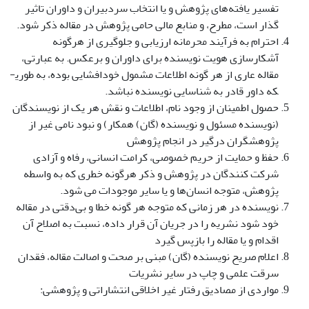
تفسیر یافته‌های پژوهش و یا انتخاب سردبیران و داوران تاثیر
گذار است، مطرح، و منابع مالی حامی پژوهش در مقاله ذکر شود.
احترام به فرآیند محرمانه ارزیابی و جلوگیری از هرگونه
آشکارسازی هویت نویسنده برای داوران و برعکس. به عبارتی،
مقاله عاری از هر گونه اطلاعات مشمول خودافشایی بوده، به ­طوری­
که داور قادر به شناسایی نویسنده نباشد.
حصول اطمینان از وجود نام، اطلاعات و نقش هر یک از نویسندگان
(نویسنده مسئول و نویسنده (گان) همکار) و نبود نامی غیر از
پژوهشگران درگیر در انجام پژوهش
حفظ و حمایت از حریم خصوصی، کرامت انسانی، رفاه و آزادی
شرکت کنندگان در پژوهش و ذکر هرگونه خطری که به واسطه
پژوهش، متوجه انسان‌ها و یا سایر موجودات می شود.
نویسنده در هر زمانی که متوجه هر گونه خطا و بی‌دقتی در مقاله
خود شود نشریه را در جریان آن قرار داده، نسبت به اصلاح آن
اقدام و یا مقاله را بازپس گیرد
اعلام صریح نویسنده (گان) مبنی بر صحت و اصالت مقاله، فقدان
سرقت علمی و چاپ در سایر نشریات
مواردی از مصادیق رفتار غیر اخلاقی انتشاراتی و پژوهشی: