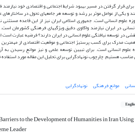
برای قرار گرفتن در مسیر بهبود شرایط اجتماعی و اقتصادی خود نیازمند ف
د و یکی از عوامل موثر بر رشد و توسعه هر جامعه­ای تحول در ساختارها
وزه علوم انسانی است. جمهوری اسلامی ایران نیز از این قاعده مستثنی 
نسانی در ایران نیازمند واکاوی دقیق ویژگی­های فرهنگی کشورمان است.
شی در توسعه نیافتگی علوم انسانی در ایران دارند؟ فرضیه­ عبارت است از
همیت مدرک برای کسب پرستیژ اجتماعی و موقعیت اقتصادی از مهمترین 
ه علوم انسانی است. برای تبیین توسعه علمی و نیز موانع رسیدن به آن
مناسب هستیم. چارچوب نونهادگرایی برای تحلیل این مقاله مورد استفاده ق
سانی
موانع فرهنگی
نونهادگرایی
Engli
Barriers to the Development of Humanities in Iran Using 
reme Leader