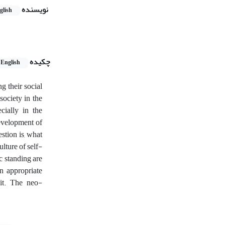
نویسنده
glish
چکیده
English
g their social
ociety in the
cially in the
development of
estion is, what
lture of self-
c standing are
n appropriate
 it. The neo-