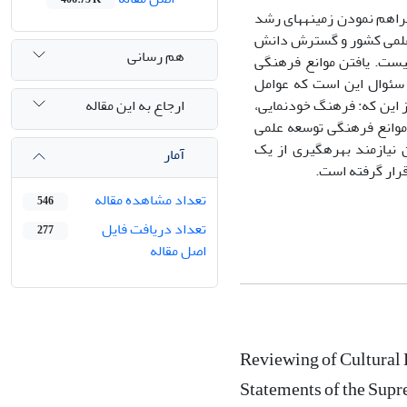
راهم نمودن زمینه­های رشد
ی علمی کشور و گسترش دانش
هم رسانی
نیست. یافتن موانع فرهنگی
 سئوال این است که عوامل
ارجاع به این مقاله
 این که: فرهنگ خودنمایی،
موانع فرهنگی توسعه علمی
 نیازمند بهره­گیری از یک
آمار
رار گرفته است.
تعداد مشاهده مقاله
546
تعداد دریافت فایل
277
اصل مقاله
Reviewing of Cultural 
Statements of the Sup