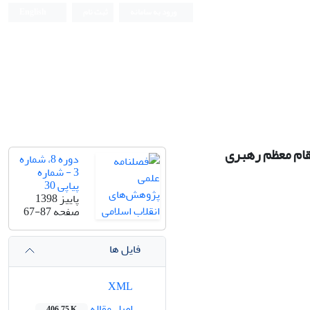
ورود به سامانه
ثبت نام
English
مقام معظم رهبری
دوره 8، شماره
3 - شماره
پیاپی 30
پاییز 1398
صفحه
67-87
فایل ها
XML
اصل مقاله
406.75 K