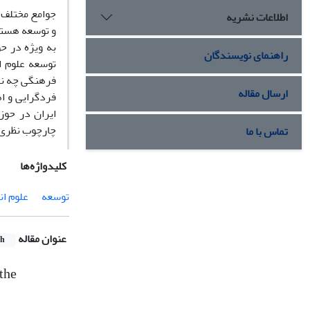
جوامع مختلف 
اطلاعات نشریه
و توسعه هستن
به ویژه در ح
راهنمای نویسندگان
توسعه علوم ا
فرهنگی چه نق
ارسال مقاله
فردگرایی و ا
ایران در حوز
چارچوب نظری 
تماس با ما
کلیدواژه‌ها
توسعه
علوم ان
عنوان مقاله
sh
the