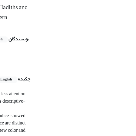
Hadiths and
ern
نویسندگان
sh
چکیده
English
less attention
a descriptive-
judice, showed
e are distinct
a new color and