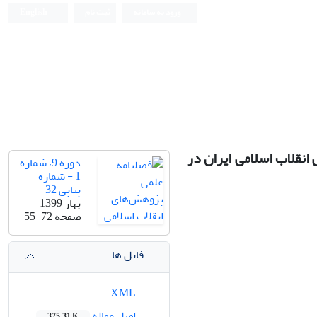
ورود به سامانه
ثبت نام
English
انقلاب اسلامی ایران در
دوره 9، شماره
1 - شماره
پیاپی 32
بهار 1399
صفحه
55-72
فایل ها
XML
اصل مقاله
375.31 K