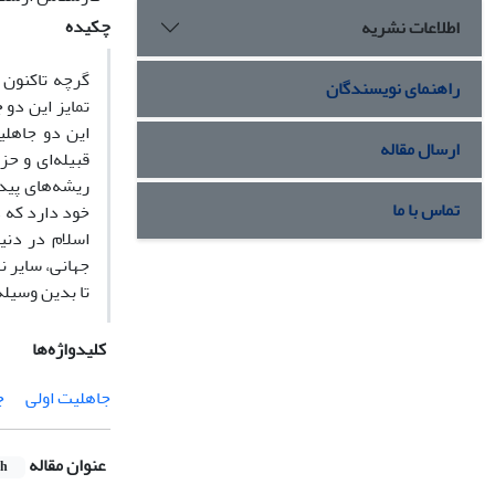
چکیده
اطلاعات نشریه
گرچه تاکنون 
راهنمای نویسندگان
تمایز این دو 
این دو جاهلی
ارسال مقاله
قبیله‌ای و حز
ریشه‌های پید
تماس با ما
خود دارد که د
اسلام در دن
جهانی، سایر ن
تا بدین وسیل
کلیدواژه‌ها
جاهلیت اولی
ج
عنوان مقاله
sh