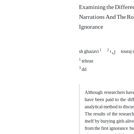
Examining the Differen
Narrations And The Rol
Ignorance
1
2
touraj 
ل ا
sh ghazavi
1
tehran
3
dd
Although, researchers have 
have been paid to the diff
analytical method to discus
The results of the research
itself by burying girls ali
from the first ignorance, bu