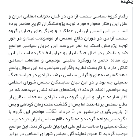
چکیده
رفتار گروه سیاسی نهضت آزادی در قبال تحولات انقلابی ایران و
علل این رفتار همواره مورد توجه پژوهشگران تاریخ معاصر بوده
است. بر این اساس ارزیابی عملکرد و ویژگی‌های رفتاری گروه
نهضت آزادی در دوران دفاع مقدس از موضوعات مهم و در خور
توجه پژوهش است. به نظر می‌رسد این جریان سیاسی مواضع
ضد و نقیضی در قبال جنگ ایران و عراق اتخاذ کرده است از این
رو، مقاله حاضر با رویکرد تحلیلی-توصیفی و مطالعات اسنادی
تلاش دارد با کاربست نظریه واگرایی سیاسی، به این سوال پاسخ
دهد که«زمینه‌های واگرایی سیاسی نهضت آزادی در فرایند جنگ
تحمیلی چه بود و در این میان نمایندگان مجلس شورای اسلامی
چه مواضعی اتخاذ کردند؟» یافته‌های مقاله نشان می‌دهد که در
آغاز منازعه عراق و ایران، گروه نهضت آزادی به حمایت نظری از
دفاع مقدس پرداختند اما پس از گذشت مدت زمان کوتاهی و پس
از بازپس‌گیری خرمشهر در 3 خرداد 1363، مواضع این گروه با
دگردیسی مواجه گردید و عملکرد نظام سیاسی ایران در مدیریت
جنگ تحمیلی را مخالف منافع ملی ایرانیان تلقی کردند. این مواضع
موجب گردید تا عموم نمایندگان مجلس شورای اسلامی در برابر