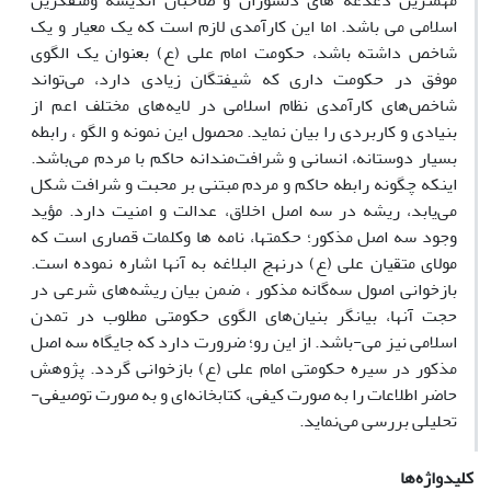
مهمترین دغدغه های دلسوزان و صاحبان اندیشه ومتفکرین
اسلامی می باشد. اما این کارآمدی لازم است که یک معیار و یک
شاخص داشته باشد، حکومت امام علی (ع) بعنوان یک الگوی
موفق در حکومت داری که شیفتگان زیادی دارد، می‌تواند
شاخص‌های کارآمدی نظام اسلامی در لایه‌های مختلف اعم از
بنیادی و کاربردی را بیان نماید. محصول این نمونه و الگو ، رابطه
بسیار دوستانه، انسانی و شرافت‌مندانه حاکم با مردم می‌باشد.
اینکه چگونه رابطه حاکم و مردم مبتنی بر محبت و شرافت شکل
می‌یابد، ریشه در سه اصل اخلاق، عدالت و امنیت دارد. مؤید
وجود سه اصل مذکور؛ حکمتها، نامه ها وکلمات قصاری است که
مولای متقیان علی (ع) درنهج البلاغه به آنها اشاره نموده است.
بازخوانی اصول سه‌گانه مذکور ، ضمن بیان ریشه‌های شرعی در
حجت آنها، بیانگر بنیان‌های الگوی حکومتی مطلوب در تمدن
اسلامی نیز می-باشد. از این رو؛ ضرورت دارد که جایگاه سه اصل
مذکور در سیره حکومتی امام علی (ع) بازخوانی گردد. پژوهش
حاضر اطلاعات را به صورت کیفی، کتابخانه‌ای و به صورت توصیفی-
تحلیلی بررسی می‌نماید.
کلیدواژه‌ها