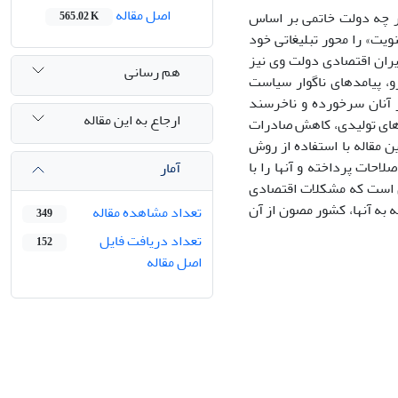
اصل مقاله
اگر چه دولت خاتمی بر اساس
565.02 K
شعار «توسعه‌ی سیاسی» برنامه‌ی خود را آغاز کرد؛ و شعار حمایت از «آزادی، عدالت و معنویت» را محور‎ تبلیغاتی خود
ران اقتصادی دولت وی نیز
هم رسانی
و، پیامدهای ناگوار سیاست
ز آنان سرخورده و ناخرسند
ارجاع به این مقاله
خت و با غفلت و عدم توجه به امر پیشرفت اقتصادی، شاهد تورم ، بیکاری، رکود واحد‎های تولیدی، کاهش صادرات
 مقاله با استفاده از روش
احات پرداخته و آنها را با
آمار
ین است که مشکلات اقتصادی
به آنها، کشور مصون از آن
تعداد مشاهده مقاله
349
تعداد دریافت فایل
152
اصل مقاله