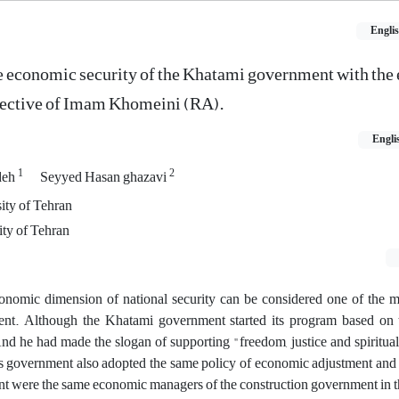
Engli
e economic security of the Khatami government with th
spective of Imam Khomeini (RA).
Engli
1
2
deh
Seyyed Hasan ghazavi
sity of Tehran
ity of Tehran
conomic dimension of national security can be considered one of the m
nt. Although the Khatami government started its program based on 
nd he had made the slogan of supporting "freedom, justice and spiritual
is government also adopted the same policy of economic adjustment and
t were the same economic managers of the construction government in t