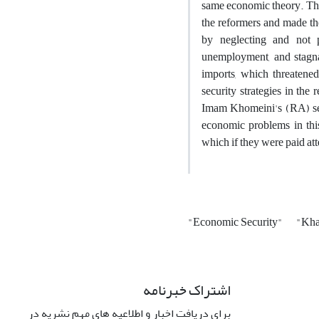
same economic theory. Ther
the reformers and made the
by neglecting and not p
unemployment, and stagnat
imports, which threatened
security strategies in th
Imam Khomeini's (RA) secu
economic problems in this
which if they were paid at
"Economic Security"
"Kha
اشتراک خبرنامه
برای دریافت اخبار و اطلاعیه های مهم نشریه در