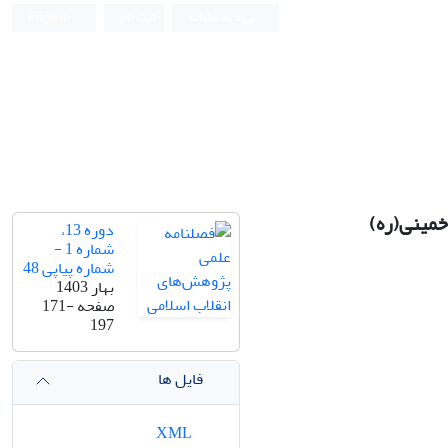
ورود به سامانه
ثبت نام
English
خمینی(ره)
دوره 13،
شماره 1 -
شماره پیاپی 48
بهار 1403
صفحه
171-
197
فایل ها
XML