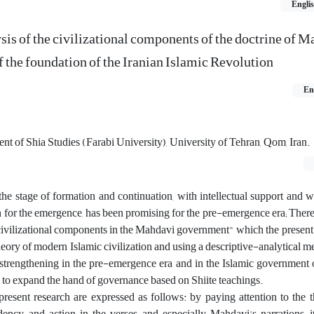
Engli
sis of the civilizational components of the doctrine of 
 the foundation of the Iranian Islamic Revolution
En
nt of Shia Studies (Farabi University), University of Tehran, Qom, Iran.
the stage of formation and continuation, with intellectual support and w
on for the emergence, has been promising for the pre-emergence era; There
ivilizational components in the Mahdavi government" which the present ar
heory of modern Islamic civilization and using a descriptive-analytical me
r strengthening in the pre-emergence era and in the Islamic government o
ry to expand the hand of governance based on Shiite teachings.
resent research are expressed as follows: by paying attention to the t
dency and action in the verses and especially Mahdavi's narrations, it