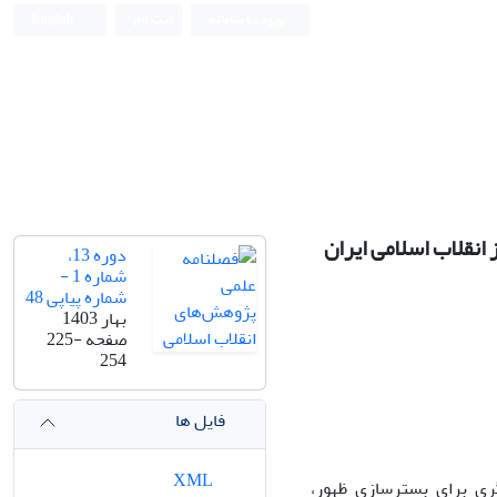
ورود به سامانه
ثبت نام
English
انقلاب اسلامی ایران
دوره 13،
شماره 1 -
شماره پیاپی 48
بهار 1403
صفحه
225-
254
فایل ها
XML
گری برای بسترسازی ظهور،