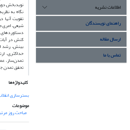
نویدبخش دورا
اطلاعات نشریه
نگاه به نظری
تقویت آنها د
راهنمای نویسندگان
شیعی، امری 
دستاوردهای پ
ارسال مقاله
کنش در آیات 
بینش، رشد اخ
حداکثری، ارت
تماس با ما
تمدن‌ساز، عم
تحقق تمدن جه
کلیدواژه‌ها
بستر‌سازی انقلاب
موضوعات
مباحث روز مرتبط