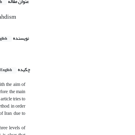
عنوان مقاله
sh
Mahdism
نویسنده
glish
چکیده
English
ith the aim of
fore, the main
ticle tries to
thod, in order
f Iran, due to
hree levels of
 is clear that