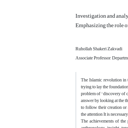
Investigation and analy
Emphasizing the role of
Ruhollah Shakeri Zakvadi
Associate Professor, Departme
The Islamic revolution in 
trying to lay the foundati
problem of "discovery of c
answer by looking at the t
to follow their creation o
the attention It is necessa
The achievements of the p
anthropology, insight, ten