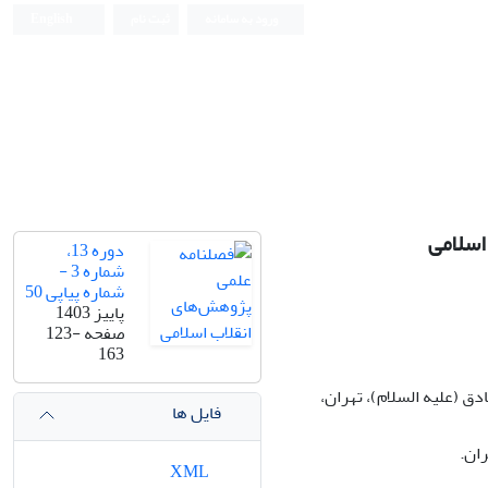
ورود به سامانه
ثبت نام
English
اسلامی
دوره 13،
شماره 3 -
شماره پیاپی 50
پاییز 1403
صفحه
123-
163
 (علیه السلام)، تهران،
فایل ها
ان.
XML