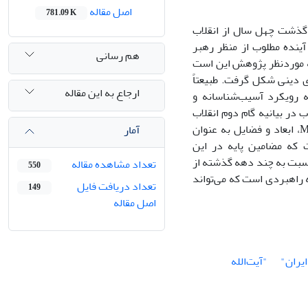
اصل مقاله
781.09 K
ز گذشت چهل سال از انقلاب
ینده مطلوب از منظر رهبر
هم رسانی
ه موردنظر پژوهش این است
ی دینی شکل گرفت. طبیعتاً
ارجاع به این مقاله
 رویکرد آسیب‌شناسانه و
 در بیانیه گام دوم انقلاب
اسلامی چیست؟ در این مقاله با روش تحلیل مضمون و استفاده از نرم‌افزار MAXQDA، ابعاد و فضایل به عنوان
آمار
که مضامین پایه در این
ی نسبت به چند دهه گذشته از
تعداد مشاهده مقاله
550
ه راهبردی است که می‌تواند
تعداد دریافت فایل
149
اصل مقاله
ایران"
"آیت‌الله