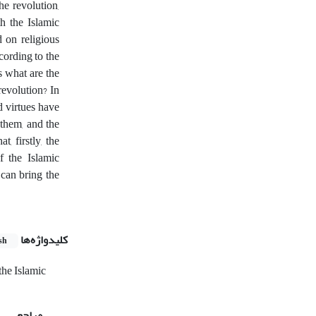
he revolution,
h the Islamic
 on religious
cording to the
s what are the
revolution? In
 virtues have
 them, and the
, firstly, the
 the Islamic
 can bring the
کلیدواژه‌ها
sh
the Islamic
مراجع