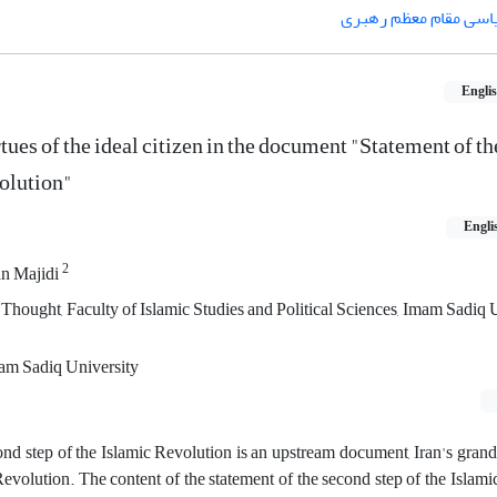
اسی مقام معظم رهبری
Engli
ues of the ideal citizen in the document "Statement of t
volution"
Engli
2
n Majidi
l Thought, Faculty of Islamic Studies and Political Sciences, Imam Sadiq 
am Sadiq University
ond step of the Islamic Revolution is an upstream document, Iran's grand 
Revolution. The content of the statement of the second step of the Islamic