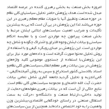
امروزه بخش صنعت به بخشی رهبری کننده در عرصه اقتصاد
مبدل شده است.هدف پژوهش حاضر تحلیل سیاستهای کلی نظام
در حوزه صنعت وتطبیق آنها با منویات مقام معظم رهبری در این
حوزه می‌باشد.لذا این پژوهش در پی آن است که پی به بیشترین
تأکیدات و ضرایب اهمیت سیاست‌های ابلاغی ایشان مرتبط با
بخش صنعت پیرامون چه مواردی است و با مقایسه احکام
سیاستی و بیانات ایشان،وجوه افتراق و اشتراک چگونه و شامل چه
مواردی است. این پژوهش بر مبنای رویکرد کیفی و با استفاده از
روش تحلیل محتوا صورت گرفته است و داده‌های مورد نیاز برای
این پژوهش،با استفاده از جستجوی موضوعی کلید واژه‌های
پژوهش در بین بیانات رهبر معظم انقلاب،سیاست‌های کلی نظام و
اسناد بالادستی کشور،استخراج و سپس به روش آمیخته(کیفی -
کمی)تجزیه و تحلیل گردید.جامعه آماری شامل تمامی بیانات
حضرت آیت الله خامنه‌ای و مجموعه سیاست‌های کلی نظام است.
نتایج حاکی از آن است که در بیانات رهبری،مقوله‌های«حمایت از
تولید داخلی»،«ارتباط صنعت و دانشگاه»و «حرکت به سمت
استقلال صنعتی در راستای خودکفایی اقتصادی»بیشترین وزن
واهمیت را به خود اختصاص داده‌اند.همچنین از بین سیاست‌های