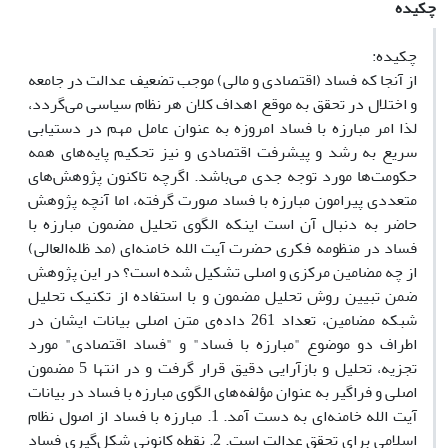
چکیده
چکیده:
از آنجا که فساد (اقتصادی و مالی) موجب تضعیف عدالت در جامعه
و اختلال در تحقق به موقع اهداف کلان هر نظام سیاسی می‌گردد،
لذا امر مبارزه با فساد امروزه به عنوان عامل مهم در دستیابی
سریع به رشد و پیشرفت اقتصادی و نیز تحکیم پایه‌های همه
حکومت‌ها مورد توجه جدی می‌باشد. اگرچه تاکنون پژوهش‌های
متعددی پیرامون مبارزه با فساد صورت گرفته، اما آنچه پژوهش
حاضر به دنبال آن است اینکه الگوی تحلیل مضمون مبارزه با
فساد در منظومه فکری حضرت آیت الله خامنه‌ای (مد ظله‌العالی)
از چه مضامین مرکزی و اصلی تشکیل شده است؟ در این پژوهش
ضمن تبیین روش تحلیل مضمون و با استفاده از تکنیک تحلیل
شبکه مضامین، تعداد 261 داده‌ی متن اصلی بیانات ایشان در
اطراف دو موضوع "مبارزه با فساد" و "فساد اقتصادی" مورد
تجزیه، تحلیل و بازآرایی دقیق قرار گرفت و در انتها 5 مضمون
اصلی و فراگیر به عنوان مؤلفه‌های الگوی مبارزه با فساد در بیانات
آیت الله خامنه‌ای به دست آمد. 1. مبارزه با فساد از اصول نظام
اسلامی برای تحقق عدالت است. 2. نقطه کانونی شکل‌گیری فساد