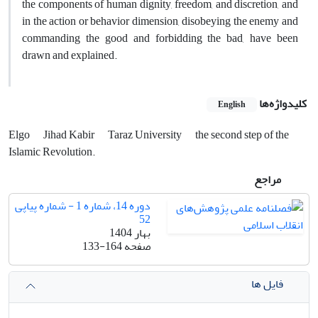
the components of human dignity, freedom, and discretion, and
in the action or behavior dimension, disobeying the enemy and
commanding the good and forbidding the bad, have been
drawn and explained.
کلیدواژه‌ها
English
Elgo
Jihad Kabir
Taraz University
the second step of the
Islamic Revolution. ​
مراجع
دوره 14، شماره 1 - شماره پیاپی
52
بهار 1404
صفحه
133-164
فایل ها