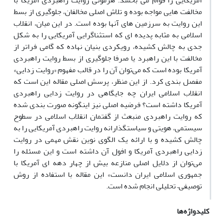
آمریکایی را قوام می بخشد. هژمونی روایت راهبردی آمریکا با
مخالفت هایی مواجه بوده و تلاش اصلی مخالفان، جلوگیری از بسط
این روایت به سرزمین های آنها بوده است. در این میان، انقلاب
اسلامی به مثابه پدیده ای که استثناگرایی آمریکایی را به شکل
جدی به چالش کشیده، رویکردی بنیان نهاده که گامی فراتر از
مخالفت با این راهبرد یا صرفا جلوگیری از بسط روایت راهبردی
آمریکا بوده ‌است که می‌توان آن را در قالب مفهوم «روایت زدایی»
مفصل بندی کرد. از این منظر، پرسش اصلی مقاله این است که
انقلاب اسلامی ایران چه جایگاهی در روایت زدایی راهبردی
آمریکا داشته است؟ فرضیه اصلی نیز اینگونه صورت بندی شده
که روایت راهبردی منبعث از گفتمان انقلاب اسلامی در سطوح
سیستمی، هویتی و سیاستگذارانه روایت راهبردی آمریکایی را به
چالش کشیده و با ارائه یک الگوی نوین نقش مهمی در روایت
زدایی راهبردی آمریکا و افول آن داشته است و این مسئله را
می‌توان از دلایل اصلی منازعه بیش از چهار دهه ای آمریکا با
جمهوری اسلامی ایران دانست» این مقاله با استفاده از روش
توصیفی– تحلیلی انجام شده است.
کلیدواژه‌ها