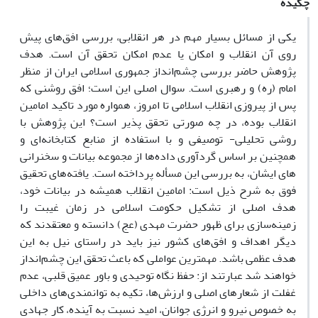
چکیده
یکی از مسائل بسیار مهم در هر انقلابی، بررسی افق‌های پیش
روی آن انقلاب و امکان یا عدم امکان تحقق آن است. هدف
پژوهش حاضر بررسی چشم‌انداز جمهوری اسلامی ایران از منظر
امام (ره) و رهبری است. سوال اصلی این است؛ افق روشنی که
پس از پیروزی انقلاب اسلامی تا امروز، همواره مورد تاکید امامین
انقلاب بوده، در چه صورتی تحقق پذیر است؟ این پژوهش با
روشی تحلیلی- توصیفی و با استفاده از منابع کتابخانه‌ای و
همچنین بر اساس گردآوری داده‌ها از مجموعه بیانات و سخنرانی
های ایشان، به بررسی این مسأله پرداخته است. یافته‌های تحقیق
فوق به شرح ذیل است: امامین انقلاب همیشه در بیانات خود،
هدف اصلی از تشکیل حکومت اسلامی در زمان غیبت را
زمینه‌سازی برای ظهور حضرت مهدی (عج) دانسته و معتقدند که
دیگر اهداف و افق‌های کشور نیز باید در راستای نیل به این
هدف عظمی باشد. مهمترین عواملی که باعث تحقق این چشم‌انداز
خواهند شد عبارتند از: حفظ نگاه توحیدی و باور عمیق قلبی، عدم
غفلت از شعارهای اصلی و ارزش‌ها، تکیه به توانمندی‌های داخلی
به خصوص نیرو و انرژی جوانان، امید نسبت به آینده، کار جهادی