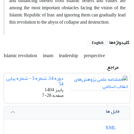
and distancing oneself from Islamic beliefs and values, are
among the most important obstacles facing the vision of the
Islamic Republic of Iran, and ignoring them can gradually lead
this revolution to the abyss of collapse and destruction.
کلیدواژه‌ها
English
Islamic revolution
imam
leadership
perspective
مراجع
دوره 14، شماره 3 - شماره پیاپی
54
پاییز 1404
صفحه
7-28
فایل ها
XML