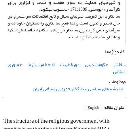
و شیوههای هدایت به سوی مقصد و هدف و ابزاری برای
کارآمدی» (یوسفی، 171:1389) محسوب میشود.
ساختار با این تعریف، مقولهای سیال و تابع اقتضائات هر عصر و در
حال تغییر و تحول است و لذا هیچ ساختاری را نمیتوان جاودانه و
سرآمدی تلقی کرد چون ساختار در زمانها، مکانها، نظامها، فرهنگها
و ملتهای مختلف، متفاوت است.
کلیدواژه‌ها
ساختار
حکومت دینی
دورۀ غیبت
امام خمینی (ره)
جمهوری
اسلامی
موضوعات
اندیشه های سیاسی بنیانگذار جمهوری اسلامی ایران
عنوان مقاله
English
The structure of the religious government with
emphasis on the view of Imam Khomeini (RA)