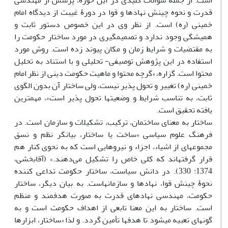
است. از جمله سؤالات کلیدی در این حوزه، پرسش از مهندسی
قدرت و نحوه چینش نهادها و قوا در دورۀ غیبت از دیدگاه امام
خمینی (ره) است. از نظر وی در این خصوص دستور ثابت و
همیشگی وجود ندارد و تصمیمگیری در مورد ساختار حکومت را
به مقتضیات و شرایط زمان و مکان پیوند زده است. روش مورد
استفاده در این پژوهش توصیفی- تحلیلی و با استناد به تحلیل
محتوا است. گزاره، «گرچه محتوا و ماهیت حکومت دینی از نظر امام
خمینی (ره) تغییر و تحول پذیر نیست، ولی ساختار آن بدون الگوی
ثابت، به تناسب شرایط و وضعیتها تحول پذیر است»، مهمترین
یافته تحقیق است.
ساختار به معنای ساختمان، ترکیب، تشکیلات و سازمان است. در
فرهنگ علوم سیاسی «ساخت یا ساختار، بیانگر نظم و نسق
مجموعهای از اشیاء، اجزاء و نیروهایی است که به نحوی کنار هم
قرار گرفتهاند که کلی خاص را تشکیل می‌دهند.» (آقابخشی،
1374: 330). در دانش سیاست، ساختار حکومت تداعی کننده
نحوۀ چینش قوا، نهادها و سازمانهاست. به بیان دیگر، ساختار
حکومت، مهندسی نهادهای قدرت به صورت هدفمند و منظم
است. ساختار به این معنا تابعی از اهداف حکومت است و به
گونهای تعبیه میشود تا هدفها تأمین گردد. و لذا «ساختار، ابزارها