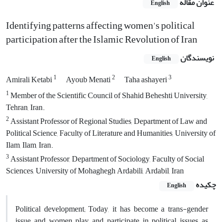
عنوان مقاله
English
Identifying patterns affecting women's political
participation after the Islamic Revolution of Iran
نویسندگان
English
1
2
3
Amirali Ketabi
Ayoub Menati
Taha ashayeri
1
Member of the Scientific Council of Shahid Beheshti University,
Tehran, Iran.
2
Assistant Professor of Regional Studies, Department of Law and
Political Science, Faculty of Literature and Humanities, University of
Ilam, Ilam, Iran.
3
Assistant Professor, Department of Sociology, Faculty of Social
Sciences, University of Mohaghegh Ardabili, Ardabil, Iran
چکیده
English
Political development; Today, it has become a trans-gender
issue and women play and participate in political issues as