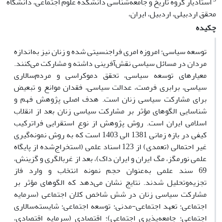
استادیار گروه تاریخ و جامعه‌شناسی دانشکده علوم اجتماعی، دانشگاه
محقق اردبیلی، اردبیل، ایران،
چکیده
توسعه سیاسی؛ امروزه امری فراجنسیتی شده و زنان نیز به‌اندازه
مردان در مسائل سیاسی نقش‌آفرینی داشته و مشارکت می‌کنند.
معیارهای توسعه سیاسی، تحقق دموکراسی و مردم‌سالاری
سیاسی، برابری فرصت، عدالت سیاسی، فقدان موانع و تبعیض
برای مشارکت سیاسی زنان است. هدف اصلی پژوهش فهم و
شناسایی الگوهای مؤثر بر مشارکت سیاسی زنان بعد از انقلاب
اسلامی ایران است. روش پژوهش از نوع استقرایی فراترکیب
کیفی در بازه زمانی 1381 الی 1403 است که به روش نمونه‌گیری
غیر احتمالی (تعمدی) از 123 اسناد علمی (استخراج‌شده از پایگاه
علمی نورمگز، مگ ایران و ایران داک)، بعد از غربالگری و گزینش،
69 سند علمی به‌عنوان حجم نمونه انتخاب و وارد فاز
تجزیه‌وتحلیل شدند. نتایج نشان می‌دهد که الگوهای مؤثر بر
مشارکت سیاسی زنان در شش شاخص کلان اجتماعی (سرمایه
اجتماعی؛ تعهد اجتماعی-مدنی؛ توسعه اجتماعی؛ شایسته‌سالاری
اجتماعی؛ جامعه‌پذیری اجتماعی)؛ اقتصادی (سرمایه اقتصادی،