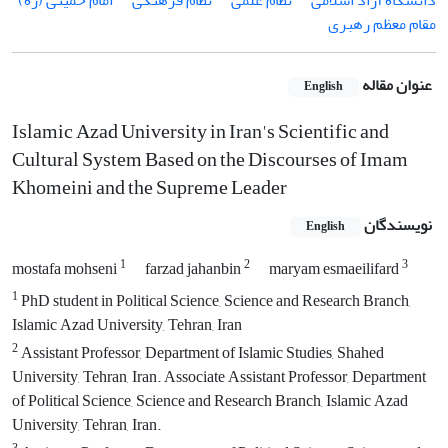
دانشگاه آزاد اسلامی
نظام علمی
نظام فرهنگی
امام خمینی (ره)
مقام معظم رهبری
عنوان مقاله
English
Islamic Azad University in Iran's Scientific and
Cultural System Based on the Discourses of Imam
Khomeini and the Supreme Leader
نویسندگان
English
1
2
3
mostafa mohseni
farzad jahanbin
maryam esmaeilifard
1
PhD student in Political Science, Science and Research Branch,
Islamic Azad University, Tehran, Iran
2
Assistant Professor, Department of Islamic Studies, Shahed
University, Tehran, Iran. Associate Assistant Professor, Department
of Political Science, Science and Research Branch, Islamic Azad
University, Tehran, Iran.