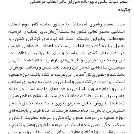
عضو هیات علمی دبیرخانه شورای عالی انقلاب فرهنگی
چکیده
مقام معظم رهبری (مدظله)، با صدور بیانیه گام دوم انقلاب
اسلامی، مسیر تعالی کشور به سمت آرمان‌های انقلاب را ترسیم
نموده‌اند. بنابراین بایسته است که نهادهای گوناگون کشور، با
تحلیل بیانیه گام دوم انقلاب، رسالت و اهداف اختصاصی خویش
در روند تعالی کشور بازشناسند و برای نقش‌آفرینی مطلوب در
این زمینه برنامه‌ریزی و طراحی‌های لازم را انجام دهند. یکی از
مهم‌ترین نهادهایی که در این زمینه باید نقش و رسالت خویش را
بشناسد و حضوری کارآمد در این عرصه داشته باشد، حوزه علمیه
است؛ زیرا قوام حرکت دینی و اسلامی در دنیا، به جمهوری اسلامی
ایران و قوام جمهوری اسلامی به حوزه‌های علمیه است. در مقاله
حاضر، برای تعیین جایگاه و وظایف حوزه، بیانات مقام معظم رهبری
(مدظله). با روش تحلیل محتوای تئوری داده بنیاد تحلیل شده و
اصلی‌ترین چالش‌ها، نقاط ضعف، فرصت‌ها، نقاط قوت و بایسته‌های
حوزه علمیه در عرصه علم و پژوهش و عرصه معنویت، اخلاق و
سبک زندگی معین شده است. در عرصه علم و پژوهش، تنقیح و
تبیین مقررات و احکام و معارف اسلامی، رصد، تحلیل و پیش‌بینی