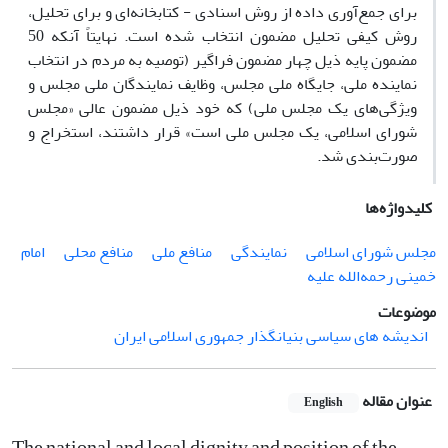
برای جمع‌آوری داده از روش اسنادی - کتابخانه‌ای و برای تحلیل،
روش کیفی تحلیل مضمون انتخاب شده است. نهایتاً آنکه 50
مضمون پایه ذیل چهار مضمون فراگیر (توصیه به مردم در انتخاب
نماینده ملی، جایگاه ملی مجلس، وظایف نمایندگان ملی مجلس و
ویژگی‌های یک مجلس ملی) که خود ذیل مضمون عالی «مجلس
شورای اسلامی، یک مجلس ملی است» قرار داشتند، استخراج و
صورت‌بندی شد.
کلیدواژه‌ها
مجلس شورای اسلامی
نمایندگی
منافع ملی
منافع محلی
امام
خمینی رحمه‌الله علیه
موضوعات
اندیشه های سیاسی بنیانگذار جمهوری اسلامی ایران
عنوان مقاله
English
The national and local dignity and position of the