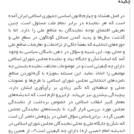
چکیده
در اصل هشتاد و چهارم قانون اساسی جمهوری اسلامی ایران آمده
است که هر نماینده در برابر تمام ملت مسئول است، چنین
تعریفی اقتضای توجه نمایندگان به منافع ملی را دارد. اما با
گذشت سال‌ها و پدید آمدن مسائل گوناگون در سطح ملی و
حوزه‌های انتخابیه که بعضاً حاکی از تزاحمات و تعارضات منافع ملی
و محلی بود، این شبهه و سؤال در ذهن نخبگان سیاسی به وجود
آمد که اساساً شأن و جایگاه نهاد و نماینده مجلس شورای اسلامی
دارای چه کیفیتی است و در موضوعات مختلف، نماینده بایستی چه
موضعی را اتخاذ نماید. این مسئله به‌ویژه با گره‌خوردن منافع
نامزدهای انتخاباتی مجلس شورای اسلامی با طرح‌ها و مصوبات
محلی و منطقه‌ای که تأثیر زیادی بر رأی‌آوری ایشان دارد،
پیچیدگی بیشتری نیز می‌یابد. ازاین‌رو لازم است که اندیشه‌های
معمار کبیر انقلاب اسلامی در خصوص برداشت از نمایندگی
مجلس مورد بررسی قرار گیرد تا بایسته‌های نمایندگی مجلس
تعیین گردد. براین‌اساس سؤال اصلی در پژوهش حاضر آن است
که «شأن و جایگاه ملی و محلی نمایندگان مجلس شورای اسلامی در
اندیشه امام خمینی (ره) دارای چه کیفیتی است؟»، از همین رو