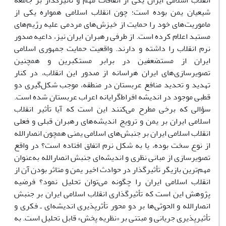
انقلاب اسلامی ایران یکی از اتفاقات مهم و تأثیرگذار بر جامعه
شیعیان یمن بوده است؛ چون انقلاب اسلامی همواره یکی از
ماموریت‌های خود را حمایت از خیزش‌های مردمی علیه رژیم‌های
مستبد اعلام کرده است. از طرفی رهبران ایران نیز، داعیه صدور
نرم انقلاب را داشته و دارند. واقعیت حمایت جمهوری اسلامی
ایران از مستضعفین در برابر مستکبرین و همچنین
تصویرسازی‌های ایران هراسانه از صدور این انقلاب، در کنار
تهدید و تحدید منافع عربستان در منطقه، موجب شکل‌گیری دو
قطبی موجود در اندیشه افراط‌گرایانه اعراب عربستان شده است.
سؤالی که برخی مطرح می‌کنند این است که آیا تأثیر انقلاب
اسلامی ایران بر یمن و ترویج اندیشه‌های رهبران قبلی و فعلی
انقلاب اسلامی ایران بر جنبش‌های اسلامی یمنی همچون انصارالله
از نوع سخت بوده، یا به شکل نرم اتفاق افتاده است؟ در واقع
تصویرسازی از مبانی نظری و اندیشه‌ای جنبش انصارالله به‌عنوان
مهم‌ترین بازیگر تأثیرگذار در حوادث اخیر یمن و متاثر بودن آن از
انقلاب اسلامی ایران را چگونه می‌توان تحلیل نمود؟ فرضیه
پژوهش این است که تأثیرگذاری انقلاب اسلامی ایران بر جنبش
انصارالله و الحوثی‌ها بر دو محور تأثر‌پذیری اندیشه‌ای ـ فکری و
تأثیرپذیری جریانی و مبتنی بر «نظریه پخش» قابل تحلیل است. به