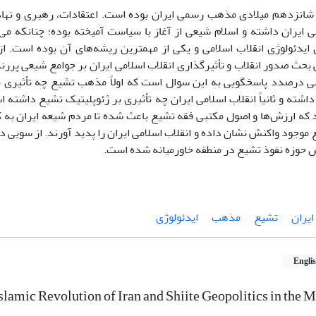
شانزدهم میلادی مذهب رسمی ایران بوده است. اعتقادات، رهبری و نه
ایران داشته و اسلام شیعی از آغاز با سیاست آمیخته بوده؛ چنانکه می­‌
 ایدئولوژی انقلاب اسلامی و یکی از مهمترین ریشه­‌های آن بوده است. 
ی بحث صدور انقلاب و تأثیرگذاری انقلاب اسلامی ایران بر جوامع شیعی پر
ی درصدد پاسخگویی به این سوال است که اولاً مذهب تشیع چه تأثیری بر
داشته و ثانیاً انقلاب اسلامی ایران چه تأثیری بر ژئوپلیتیک تشیع داشته ا
د که ارزش­‌ها و اصول مکتبی فقه تشیع باعث شده تا مردم شیعه ایران ب
وجود واکنش نشان داده و انقلاب اسلامی ایران را پدید آورند. از سویی دیگ
وزه نفوذ تشیع در منطقه خاورمیانه شده است.
ایران
تشیع
مذهب
ایدئولوژی
Engli
Islamic Revolution of Iran and Shiite Geopolitics in the 