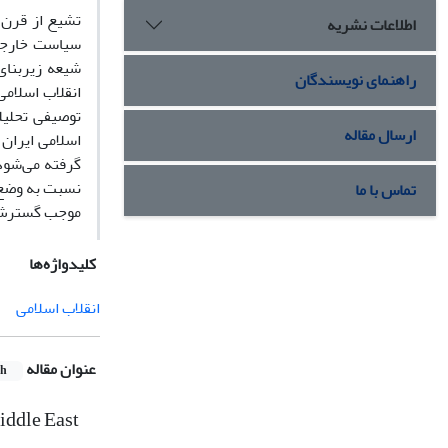
تشیع از قرن 
اطلاعات نشریه
سیاست خارجی 
شیعه زیربنای
راهنمای نویسندگان
انقلاب اسلام
توصیفی تحلیل
ارسال مقاله
اسلامی ایران 
گرفته می‌­شو
نسبت به وضع م
تماس با ما
موجب گسترش ح
کلیدواژه‌ها
انقلاب اسلامی
عنوان مقاله
sh
Middle East