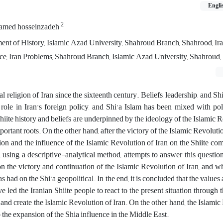
Engli
2
amed hosseinzadeh
ent of History, Islamic Azad University, Shahroud Branch, Shahrood, Ira
ce, Iran Problems, Shahroud Branch, Islamic Azad University, Shahroud, 
l religion of Iran since the sixteenth century. Beliefs, leadership, and Shi
role in Iran's foreign policy, and Shi'a Islam has been mixed with pol
Shiite history and beliefs are underpinned by the ideology of the Islamic 
portant roots. On the other hand, after the victory of the Islamic Revolutio
tion and the influence of the Islamic Revolution of Iran on the Shiite c
, using a descriptive-analytical method, attempts to answer this question:
on the victory and continuation of the Islamic Revolution of Iran, and w
s had on the Shi'a geopolitical. In the end, it is concluded that the values
e led the Iranian Shiite people to react to the present situation through t
 and create the Islamic Revolution of Iran. On the other hand, the Islamic
o the expansion of the Shia influence in the Middle East.