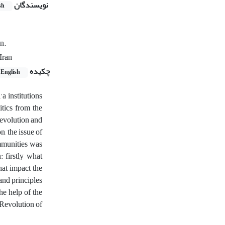
نویسندگان
sh
n.
Iran
چکیده
English
'a institutions
itics from the
Revolution and
n, the issue of
ommunities was
 firstly, what
hat impact the
 and principles
he help of the
 Revolution of