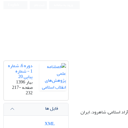
ورود به سامانه
ثبت نام
English
دوره 6، شماره
1 - شماره
پیاپی 20
بهار 1396
صفحه
217-
232
فایل ها
اد اسلامی، شاهرود، ایران
XML