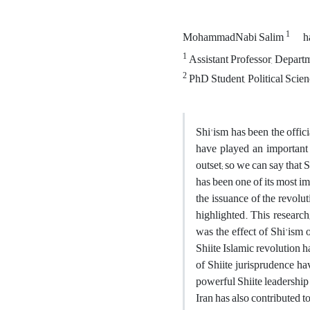
1
MohammadNabi Salim
h
1
Assistant Professor, Departm
2
PhD Student, Political Scien
Shi'ism has been the officia
have played an important 
outset; so we can say that 
has been one of its most im
the issuance of the revolu
highlighted. This research
was the effect of Shi'ism 
Shiite Islamic revolution ha
of Shiite jurisprudence hav
powerful Shiite leadership
Iran has also contributed t