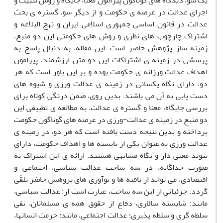
یک سو، دیدگاه های گوناگون پیرامون معنا، جایگاه و روش تثبیت و
اجرای عدالت در عرصه ی حکومت و از دیگر سو، گستره ی بحث
عدالت در قانون اساسی جمهوری اسلامی ایران و نهج البلاغه و
اشتراک چارچوب های نظری و روش های حکومتی این دو منبع،
زمینه ساز پژوهش حاضر است. این مقاله، به دنبال پاسخ به
پرسشی در زمینه ی اشتراکات این دو متن ارزشمند، پیرامون
اهداف عدالت ورزانه ی حکومت بوده و بر این باور است که هر
دو، دارای نگاه یکسانی در زمینه ی عدالت ورزی و شیوه های
دست یابی به آن می باشند. بدین روی، ضمن درنگی کوتاه برای
بررسی جایگاه، معنا و گستره ی عدالت، به مطالعه ی تطبیقی این
دو منبع در زمینه ی عدالت-ورزی در عرصه های گوناگون حکومت
پرداخته و بدین نتیجه دست یافته است که هر دو، در زمینه ی
عدالت ورزی به عنوان یکی از بایسته ها و اهداف حکومت، دارای
پیوند معنی دار و نگاه مشابهی هستند. ارائه ی این اشتراک به
صورت جداگانه، در سه ساحت عدالت سیاسی، اجتماعی و
اقتصادی، می تواند از یافته ها و نوآوری های پژوهش حاضر تلقّی
گردد. جزئیاتی از این سه ساحت، عبارت است از: عدالت سیاسی،
مانند: شایسته سالاری، دفاع از حقوق همه ی مسلمانان، نفی
سلطه گری و سلطه پذیری؛ عدالت اجتماعی، مانند: حرمت انسانها،