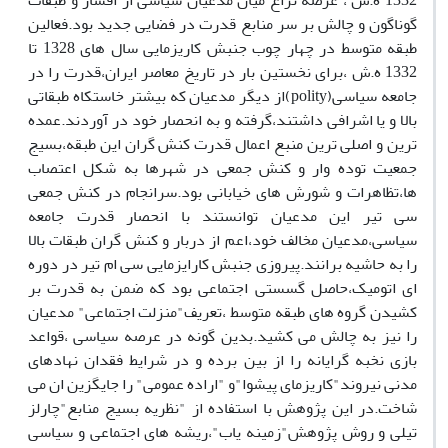
1332 ه.ش ، عرصه نزاع میان مدعیان سیاسی از اقشار و طبقات
گوناگون و چالش بر سر منابع قدرت در فضایی جدید بود.فعالین
طبقه متوسط در چهار چوب جنبش کاریزمایی سال های 1328 تا
1332 ه.ش ،برای نخستین بار در تاریخ معاصر ایران،قدرت را در
جامعه سیاسی(polity)از دیگر مدعیان که بیشتر خاستکاه طبقاتی
بالا و یا اشرافی داشتند،گرفته و به انحصار خود در آوردند.عمده
ترین و اصلی ترین منبع اعمال قدرت کنش گران این طبقه،بسیج
جمعیت توده وار و کنش جمعی در شهرها به شکل اعتصاب
ها،تظاهرات و شورش های خیابانی بود.سرانجام در کنش جمعی
سی تیر این مدعیان توانستند با انحصار قدرت جامعه
سیاسی،مدعیان مخالف خود،اعم از دربار و کنش گران طبقات بالا
را به حاشیه برانند.پیروزی جنبش کارایزمایی سی ام تیر در دوره
ای اتومیک،حاصل گسستی اجتماعی بود که ضمن به قدرت بر
کشیدن گروه های طبقه متوسط ،تعریف"منزلت اجتماعی" مدعیان
را نیز به چالش می کشید.بدین گونه در عرصه سیاسی ،قواعد
بازی نخبه گرایانه را از بین برده و در شرایط فقدان نهادهای
مدنی نیروند"کاریزمای پیشوا"و "اراده عمومی" را جایگزین ان می
شاخت.در این پژوهش با استفاده از "نظریه بسیج منابع"چارلز
تیلی و روش پژوهش"زمینه یاب"،ریشه های اجتماعی و سیاسی