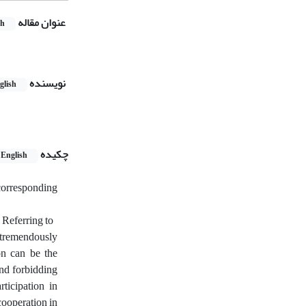
عنوان مقاله
sh
نویسنده
glish
چکیده
English
 corresponding
 Referring to
d tremendously
on can be the
nd forbidding
ticipation in
 cooperation in