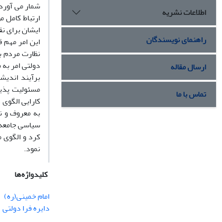
شمار می آوردن
اطلاعات نشریه
ارتباط کامل م
ایشان برای نق
راهنمای نویسندگان
این امر مهم ق
نظارت مردم بر
دولتی امر به 
ارسال مقاله
برآیند اندیش
مسئولیت پذی
تماس با ما
کارایی الگوی
به معروف و نه
سیاسی جامعه 
کرد و الگوی م
نمود.
کلیدواژه‌ها
امام خمینی(ره)
دایره فرا دولتی