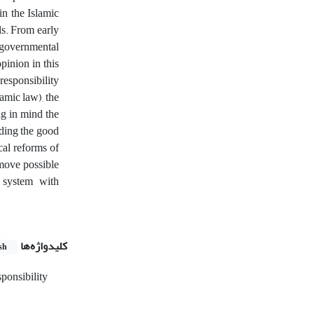
in the Islamic
ls. From early
a governmental
pinion in this
responsibility
lamic law), the
ng in mind the
nding the good
cal reforms of
move possible
l system with
کلیدواژه‌ها
sh
sponsibility