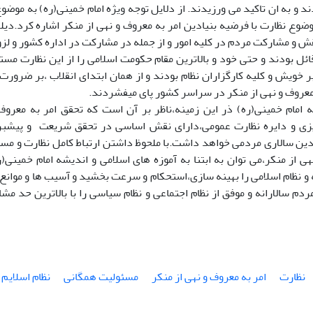
د و به ان تاکید می ورزیدند. از دلایل توجه ویژه امام خمینی(ره) به موضو
وضوع نظارت با فرضیه بنیادین امر به معروف و نهی از منکر اشاره کرد.دی
ش و مشارکت مردم در کلیه امور و از جمله در مشارکت در اداره کشور و ل
ائل بودند و حتی خود و بالاترین مقام حکومت اسلامی را از این نظارت م
 خویش و کلیه کارگزاران نظام بودند و از همان ابتدای انقلاب ،بر ضرورت
معروف و نهی از منکر در سراسر کشور پای میفشردند.
ه امام خمینی(ره) ذر این زمینه،ناظر بر آن است که تحقق امر به معرو
زی و دایره نظارت عمومی،دارای نقش اساسی در تحقق شریعت و پیشبرد
 دین سالاری مردمی خواهد داشت.با ملحوظ داشتن ارتباط کامل نظارت و مسئ
ی از منکر،می توان به ابتنا به آموزه های اسلامی و اندیشه امام خمینی(ر
و نظام اسلامی را بهینه سازی،استحکام و سرعت بخشید و آسیب ها و موانع 
ردم سالارانه و موفق از نظام اجتماعی و نظام سیاسی را با بالاترین حد
نظارت
امر به معروف و نهی از منکر
مسئولیت همگانی
نظام اسلایم