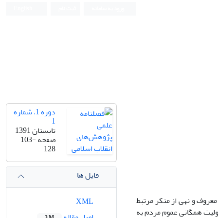
ورود به سامانه
ثبت نام
English
دوره 1، شماره
1
تابستان 1391
صفحه
103-
128
فایل ها
معروف و نهی از منکر مرتبط
XML
ئولیت همگانی عموم مردم به
اصل مقاله
3 M