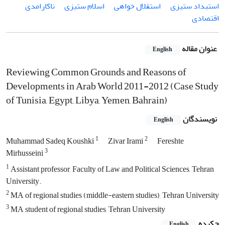
استبداد ستیزی
استقلال خواهی
اسلام ستیزی
ناکارامدی
اقتصادی
عنوان مقاله
English
Reviewing Common Grounds and Reasons of
Developments in Arab World 2011-2012 (Case Study
of Tunisia, Egypt, Libya, Yemen, Bahrain)
نویسندگان
English
1
2
Muhammad Sadeq Koushki
Zivar Irami
Fereshte
3
Mirhusseini
1
Assistant professor, Faculty of Law and Political Sciences, Tehran
University.
2
MA of regional studies (middle-eastern studies), Tehran University
3
MA student of regional studies, Tehran University
چکیده
English