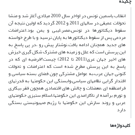
چکیده
انقلاب یاسمین تونس در اواخر سال 2010 میلادی آغاز شد و منشا
تحولات عمیقی در سالهای 2011 و 2012 گردید که اولین نتیجه آن
سقوط دیکتاتورها در تونس،مصر،لیبی و یمن بود.اعتراضات
مردمی پس از سقوط دیکتاتورها به پایان نرسید و با طرح خواسته
های جدید همچنان ادامه یافت.نوشتار پیش رو ،در پی پاسخ به
این پرسش است که علل و زمینه های مشترک شکل گیری خیزش
های اخیر جهان عری(2011 تا 2012) چیست؟فرضیه ای که در
پاسخ به این پرسش مطرح شده است که اعتراضات و تحولات
کنونی جهان عرب،به عوامل مشترکی چون فضای بسته سیاسی و
اقتدار گرایی نظامهای سیاسی،وابستگی این حکومتها به قدرتهای
فرامنطقه ای ،معضلات و چالش های اقتصادی همچون فقر،بیکاری
و تورم برآمده ار ناکارامدی این حکومتها،اسلام ستیزی حکومتهای
عربی و روند سازش این حکومتها با رژیم صهیونیستی بستگی
دارد
کلیدواژه‌ها