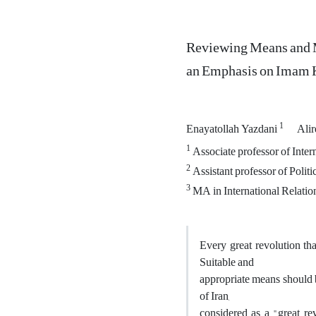
Reviewing Means and Me
an Emphasis on Imam K
1
Enayatollah Yazdani
Ali
1
Associate professor of Intern
2
Assistant professor of Politi
3
MA in International Relation
Every great revolution tha
Suitable and
appropriate means should 
of Iran,
considered as a "great rev