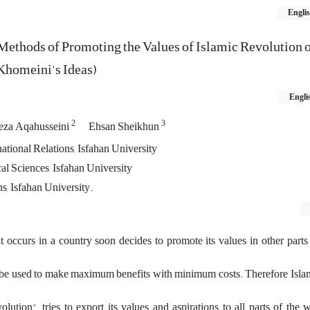
Engli
thods of Promoting the Values of Islamic Revolution o
homeini's Ideas)
Engli
2
3
reza Aqahusseini
Ehsan Sheikhun
ational Relations, Isfahan University
cal Sciences, Isfahan University
s, Isfahan University.
t occurs in a country soon decides to promote its values in other parts
be used to make maximum benefits with minimum costs. Therefore Islam
olution", tries to export its values and aspirations to all parts of the w