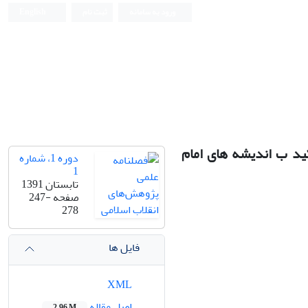
ورود به سامانه
ثبت نام
English
کید ب اندیشه های امام
دوره 1، شماره
1
تابستان 1391
صفحه
247-
278
فایل ها
XML
اصل مقاله
2.96 M