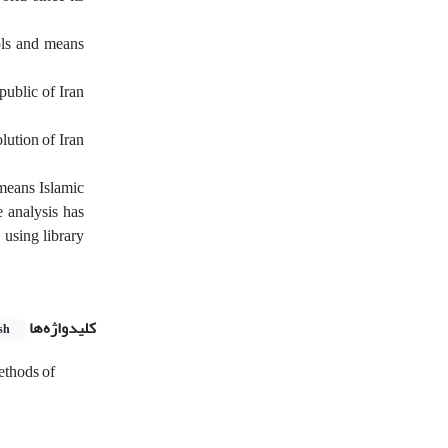
ools and means
public of Iran
lution of Iran
 means Islamic
e analysis has
 using library
کلیدواژه‌ها
sh
thods of