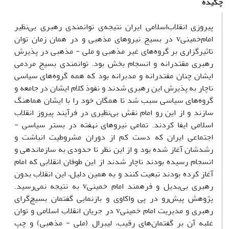
چکیده
پیروزی انقلاب‌اسلامی ایران نتیجه‌­ی توانمندی رهبری بی­‌نظیر
امام‌خمینیv در بسیج نیروهای مذهبی و در همان زمان توان
تاثیرگزاری بر گروه‌­های غیر مذهبی و ملی - مذهبی در پذیرش
رهبری مقتدرانه و انسجام بخش بود. توانمندی بسیج مردمی
ایشان چنان مقتدرانه و مدبرانه بود که همه گروه‌­های سیاسی
ناچار به پذیرش این رهبری شدند و نفوذ کلام ایشان در جامعه و
گروه‌­های سیاسی سبب شد تا همگان خود را با ایشان هماهنگ
سازند و از این‌ رو امام نقش بی‌نظیری در فرآیند پیروز انقلاب
‌اسلامی ایفا کردند. تمامی نیروهای نهفته در بستر سیاسی -
اجتماعی ایران که دست ‌کم از دوران مشروطیت انباشت و
رشدشان آغاز شده بود و از این‌ نظر تا حدودی به‌ سازماندهی و
انسجام رسیده بودند ناچار شدند از این طوفان انقلابی که امام
آغاز کرده بودند تبعیت کنند و به ‌همین دلیل، این انقلاب بدون
رهبری بی­‌بدیل و فرهمند امام خمینیv به نتیجه نمی­‌رسید.
پژوهش پیش­‌رو در پی واکاوی و بازنمایی گفتمان بسیچ­‌گرای
رهبری و مدیریت امام خمینیv در جریان انقلاب ‌اسلامی و توان
غلبه آن بر گفتمان­‌های رقیب، لیبرال (ملی - مذهبی) و چپ