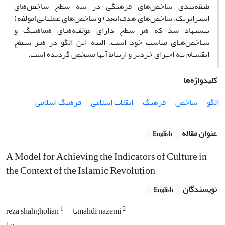
طبقه‌بندی شاخص‌های فرهنگی در سه سطح شاخص‌های
استراتژیک، شاخص‌های هدف(بعد) و شاخص‌های عملیاتی(مولفه)
پیشنهاد شد که هر سطح دارای مؤلفـه‌هـای هماهنـگ و
شـاخص‌هـای مناسب خود است. البته این الگو در هـر سـطح
انقسـام بـه اجـزای خردتر و ارتباط آنها مشخص گردیده است.
کلیدواژه‌ها
الگو
شاخص
فرهنگ
انقلاب اسلامی
فرهنگ اسلامی
عنوان مقاله
English
A Model for Achieving the Indicators of Culture in
the Context of the Islamic Revolution
نویسندگان
English
1
2
ناmahdi nazemi
reza shahgholian