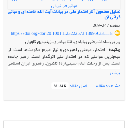
خواهد شد اندیشه ایشان در این موضوع حاکی از وحدت نتیجه با
اندیشه امام خمینی (ره) ضمن تفاوت در نحوه استدلال است.
تحلیل مضمون آثار اقتدار ملی در بیانات آیت الله خامنه ای و مبانی
قرآنی آن
صفحه
247-269
https://doi.org/dor:20.1001.1.23222573.1399.9.33.11.8
بی بی سادات رضی بهابادی، آتنا بهادری، زینب پورکاویان
چکیده
اقتدار، مبحثی راهبردی و نیاز مبرم حکومت‌ها است. از
مهم‌ترین عواملی که در اقتدار ملی اثرگذار است، رهبر جامعه
است. پس از رحلت امام خمینی(ره) تاکنون، رهبری ایران اسلامی
بر عهده‌ی آیت‌الله خامنه‌ای است. اقتدار از منظر ایشان بسیار
بیشتر
مورد توجه بوده است و آثار مهمی دربردارد. اثر حاضر، پژوهشی
توصیفی-اکتشافی است که با استفاده از فرایند تحلیل مضمون و
اصل مقاله
مشاهده مقاله
581.64 K
نرم‌افزار MAXQDA، آثار اقتدار ملی را در بیانات معظم‌له بررسی
و مبانی قرآنی آن را استخراج نموده است. دستیابی به اهداف و
منافع اثری است که اقتدار ملی در بیانات آیت‌الله خامنه‌ای در پی
دارد که خود به دو بخش داخلی و خارجی تقسیم می‌شود. آثار
داخلی به‌ترتیب فزونی شامل: برقراری امنیت، ایجاد عزت و عظمت،
بقاء و ثبات کشور، برپایی دین و اخلاق و حرکت و پیشرفت کشور