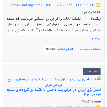
https://doi.org/dor:20.1001.1.23222573.1399.9.33.1.8
محمد رادمرد
چکیده
انقلاب 1357 را از آن رو اسلامی می‌نامند که عمده
جریان حاضر در رهبری، ایدئولوژی و سازمان آن را نیروهای
مذهبی تشکیل می‌دادند. هدف مقاله حاضر آن است که نوع تقابل
حکومت پهلوی با این جریان وسیع حاضر در انقلاب را بررسی کند.
بیشتر
بر همین اساس پرسشی که در این مقاله به آن پرداختیم از این
قرار است: حکومت پهلوی دوم در راستای تضمین بقا چه موضعی
اصل مقاله
مشاهده مقاله
300.85 K
را در قبال اپوزیسیون مذهبی اتخاذ کرد؟ روش این مقاله
توصیفی- تحلیلی و شیوه گردآوری داده‌ها نیز کتابخانه‌ای است. از
منظر نظری، این مقاله از چارچوب مفهومی سه گانه (سرکوب،
تسهیل و تساهل) که چارلز تیلی در کتاب «از بسیج تا انقلاب» به آن
مقاله پژوهشی
پرداخته بهره برده است. در ادبیات پژوهش این مقاله تاکید
کردیم که سه گانه چارلز تیلی تاکنون به شکل خاص و متمرکز
درباره انقلاب اسلامی مورد استفاده قرار نگرفته است و عمده
استراتژی ایران در عراق پسا داعش با تاکید بر گروه‌های بسیج
پژوهش‌های صورت گرفته، نظریه «بسیج منابع» تیلی را «به شکل
مردمی عراق
کلی» درباره انقلاب اسلامی بکار برده‌اند. محدوده زمانی این
صفحه
27-49
پژوهش دهه 40 و 50 شمسی است. واکاوی داده‌های متعدد