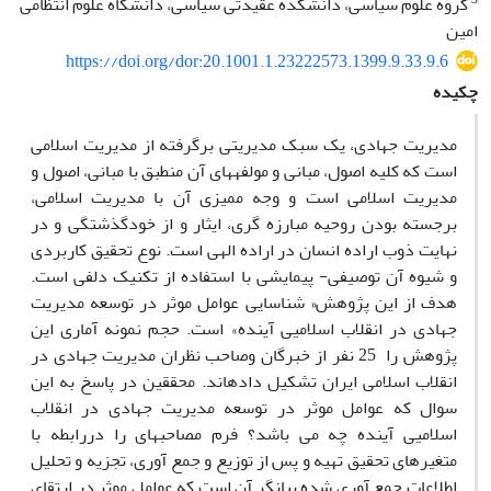
گروه علوم سیاسی، دانشکده عقیدتی سیاسی، دانشگاه علوم انتظامی
امین
https://doi.org/dor:20.1001.1.23222573.1399.9.33.9.6
چکیده
مدیریت جهادی، یک سبک مدیریتی برگرفته از مدیریت اسلامی
است که کلیه اصول، مبانی و مولفه­های آن منطبق با مبانی، اصول و
مدیریت اسلامی است و وجه ممیزی آن با مدیریت اسلامی،
برجسته بودن روحیه مبارزه گری، ایثار و از خودگذشتگی و در
نهایت ذوب اراده انسان در اراده الهی است. نوع تحقیق کاربردی
و شیوه آن توصیفی- پیمایشی با استفاده از تکنیک دلفی است.
هدف از این پژوهش« شناسایی عوامل موثر در توسعه مدیریت
جهادی در انقلاب اسلامیی آینده» است. حجم نمونه آماری این
پژوهش را 25 نفر از خبرگان وصاحب نظران مدیریت جهادی در
انقلاب اسلامی ایران تشکیل داده­اند. محققین در پاسخ به این
سوال که عوامل موثر در توسعه مدیریت جهادی در انقلاب
اسلامیی آینده چه می باشد؟ فرم مصاحبه­ای را دررابطه با
متغیرهای تحقیق تهیه و پس از توزیع و جمع آوری، تجزیه و تحلیل
اطلاعات جمع آوری شده بیانگر آن است که عوامل موثر در ارتقای