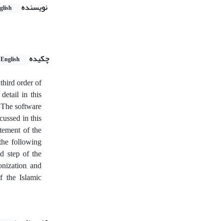
نویسنده
glish
چکیده
English
third order of
detail in this
. The software
scussed in this
atement of the
the following
nd step of the
onization, and
f the Islamic