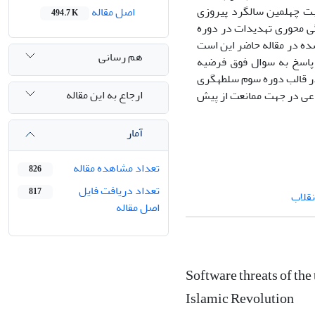
بت چهلمین سالگرد پیروزی
اصل مقاله
494.7 K
ی محوری تهدیدات در دوره
ه در مقاله حاضر این است
هم رسانی
 پاسخ به سوال فوق فرضیه
ر قالب دوره سوم سلطه­گری
ارجاع به این مقاله
اعی در جهت ممانعت از پیش
آمار
تعداد مشاهده مقاله
826
تعداد دریافت فایل
817
نقلاب
اصل مقاله
Software threats of the 
Islamic Revolution