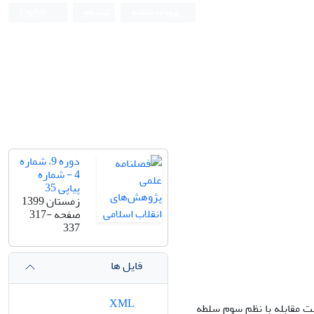
ورود به سامانه
ثبت نام
English
دوره 9، شماره
4 - شماره
پیاپی 35
زمستان 1399
صفحه
317-
337
فایل ها
XML
ت مقابله با نظم سوم سلطه