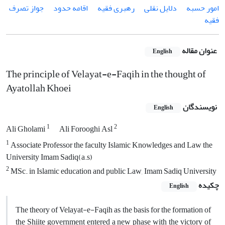
امور حسبه
دلایل نقلی
رهبری فقیه
اقامه حدود
جواز تصرف
فقیه
عنوان مقاله
English
The principle of Velayat-e-Faqih in the thought of
Ayatollah Khoei
نویسندگان
English
1
2
Ali Gholami
Ali Forooghi Asl
1
Associate Professor the faculty Islamic Knowledges and Law the
University Imam Sadiq(a.s)
2
MSc. in Islamic education and public Law, Imam Sadiq University
چکیده
English
The theory of Velayat-e-Faqih as the basis for the formation of
the Shiite government entered a new phase with the victory of