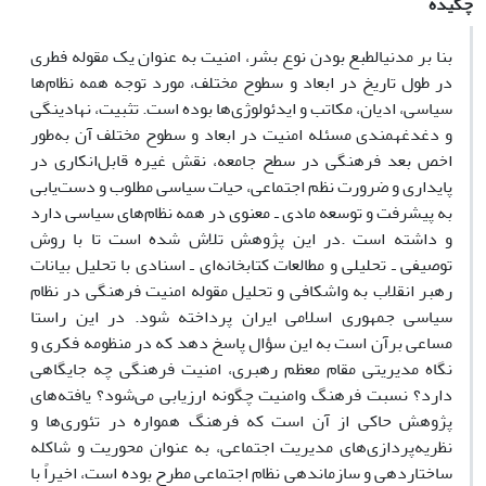
چکیده
بنا بر مدنی­الطبع بودن نوع بشر، امنیت به ‌عنوان یک مقوله فطری
در طول تاریخ در ابعاد و سطوح مختلف، مورد توجه همه نظام‌ها
سیاسی، ادیان، مکاتب و ایدئولوژی‌ها بوده است. تثبیت، نهادینگی
و دغدغه­مندی مسئله امنیت در ابعاد و سطوح مختلف آن به‌طور
اخص بعد فرهنگی در سطح جامعه، نقش غیره قابل‌انکاری در
پایداری و ضرورت نظم اجتماعی، حیات سیاسی مطلوب و دست‌یابی
به پیشرفت و توسعه مادی ـ معنوی در همه نظام‌های سیاسی دارد
و داشته است .در این پژوهش تلاش شده است تا با روش
توصیفی ـ تحلیلی و مطالعات کتابخانه‌ای ـ اسنادی با تحلیل بیانات
رهبر انقلاب به واشکافی و تحلیل مقوله امنیت فرهنگی در نظام
سیاسی جمهوری اسلامی ایران پرداخته ­شود. در این راستا
مساعی برآن است به این سؤال پاسخ دهد که در منظومه فکری و
نگاه مدیریتی مقام معظم رهبری، امنیت فرهنگی چه جایگاهی
دارد؟ نسبت فرهنگ وامنیت چگونه ارزیابی می‌شود؟ یافته‌های
پژوهش حاکی از آن است که فرهنگ همواره در تئوری‌ها و
نظریه‌پردازی‌های مدیریت اجتماعی، به عنوان محوریت و شاکله
ساختاردهی و سازماندهی نظام اجتماعی مطرح بوده است، اخیراً با