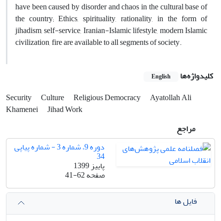
have been caused by disorder and chaos in the cultural base of
the country; Ethics, spirituality, rationality, in the form of
jihadism, self-service, Iranian-Islamic lifestyle, modern Islamic
civilization, fire are available to all segments of society.
کلیدواژه‌ها
English
Security
Culture
Religious Democracy
Ayatollah Ali
Khamenei
Jihad Work
مراجع
دوره 9، شماره 3 - شماره پیاپی
34
پاییز 1399
صفحه
41-62
فایل ها