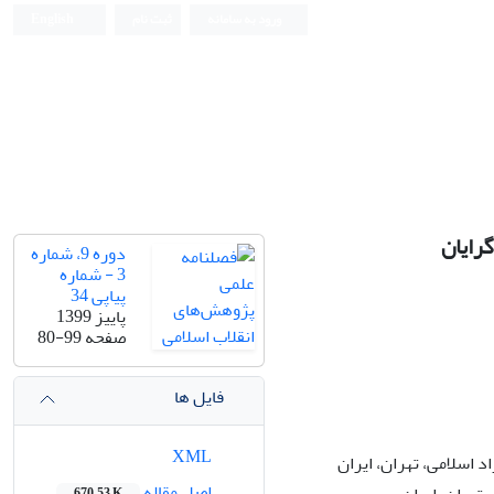
ورود به سامانه
ثبت نام
English
رایان
دوره 9، شماره
3 - شماره
پیاپی 34
پاییز 1399
صفحه
80-99
فایل ها
XML
د اسلامی، تهران، ایران
اصل مقاله
670.53 K