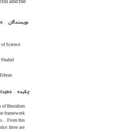
ini and the
نویسندگان
sh
y of Science
f Shahid
 Tehran
چکیده
English
 of liberalism
 the framework
s. . From this
tice, there are