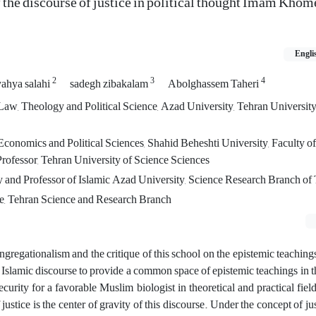
the discourse of justice in political thought Imam Khome
Engli
2
3
4
yahya salahi
sadegh zibakalam
Abolghassem Taheri
f Law, Theology and Political Science, Azad University, Tehran Universit
f Economics and Political Sciences, Shahid Beheshti University, Faculty o
Professor, Tehran University of Science Sciences
y and Professor of Islamic Azad University, Science Research Branch of
nce, Tehran Science and Research Branch
ngregationalism and the critique of this school on the epistemic teachings
 Islamic discourse to provide a common space of epistemic teachings in
ecurity for a favorable Muslim biologist in theoretical and practical field
justice is the center of gravity of this discourse. Under the concept of jus