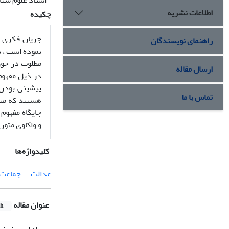
استاد علوم سیاس
اطلاعات نشریه
چکیده
جریان فکری ج
راهنمای نویسندگان
نموده است ، ت
مطلوب در حوز
ارسال مقاله
در ذیلِ مفهو
پیشینی بودن 
تماس با ما
هستند که مبا
جایگاه مفهوم
و واکاوی متون
کلیدواژه‌ها
عدالت
جماعت 
عنوان مقاله
sh