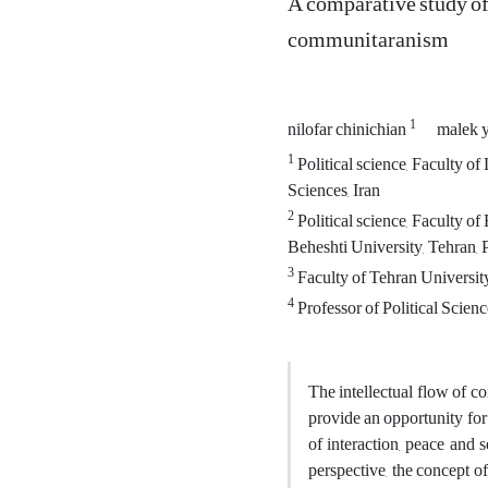
A comparative study of 
communitaranism
1
nilofar chinichian
malek 
1
Political science, Faculty o
Sciences, Iran
2
Political science, Faculty o
Beheshti University, Tehran, 
3
Faculty of Tehran Universit
4
Professor of Political Scie
The intellectual flow of co
provide an opportunity for
of interaction, peace and s
perspective, the concept of 