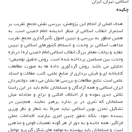
اسلامی، تهران، ایران
چکیده
هدف اصلی از انجام این پژوهش، بررسی نقش مجمع تقریب بر
استمرار انقلاب اسلامی از منظر اندیشه امام خمینی است. به
همین منظور به بررسی و تبیین اصول تأثیرگذاری مجمع تقریب
مذاهب اسلامی بر وحدت و انسجام کشورهای اسلامی و تبیین
عقاید و بیانات معمار بزرگ انقلاب اسلامی امام خمینی (ره) درباره
وحدت بین مسلمین پرداخته شده است. روش تحقیق توصیفی-
تحلیلی می باشد. روش گردآوری داده ها به صورت مطالعات
کتابخانه ای و فیش برداری از منابع علمی، کتب، مقالات و اسناد
علمی است. نتایج مطالعات و بررسی ها نشان می دهد دولتمردان
ایران اسلامی و همه آزادگان و مسلمانان عالم باید در این راستا
تلاش جدی نموده و از اختلاف افکنی و نزاع و مجادله میان
مسلمانان که ثمری در بر ندارد پرهیز نمایند. همچنین در
تشکیل تمدن نوین اسلامی نباید صرفاً به شعار و نظر ورزی
بسنده نمود، بلکه تحقق چنین امری نیازمند اقدامات عملی
فراگیر، همه جانبه و به دور از هر گونه تعصبات قومی و مذهبی
است. و مسلمانان باید پیوسته به مولفه های شکل گیری و عوامل