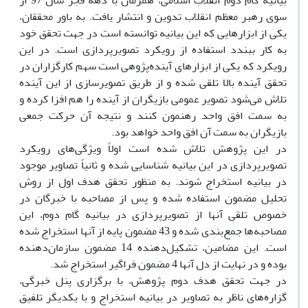
بیانیه گام دوم انقلاب اسلامی، همزمان با دهه فجر سال 97 از
سوی رهبر معظم انقلاب تدوین و انتشار یافت. به باور محققان،
یکی از ابزارهایی که این بیانیه توانسته است در جهت تحقق خود
به کار ببندد استفاده از رویکرد تصویرپردازی است. در این
رویکرد که یکی از ابزارهای آینده‌پژوهی است سهم کارگزاران در
تحقق آینده بالا تلقی شده و از طریق تصویرسازی از این آینده
تلاش می‌شود تصویر عمومی بازیگران از آینده را هم افزا کرده و
به سمت افق واحد رهنمون کنند و نتیجه آن حرکت جمعی
بازیگران به سمت آن افق واحد خواهد بود.
در این پژوهش تلاش شده است اولاً ویژگی‌های رویکرد
تصویرپردازی در این بیانیه شناسایی شده و ثانیاً تصاویر موجود
در بیانیه استخراج شوند. به منظور تحقق هدف اول از روش
تحلیل مضمون استفاده شده و پس از مصاحبه با خبرگان در
خصوص تلقی آنها از تصویرپردازی در بیانیه گام دوم، این
مصاحبه‌ها جمع‌بندی شده و 43 مضمون پایه از آنها استخراج شده
است. این مضامین، تشکیل‌دهنده 14 مضمون سازمان‌‌دهنده
بوده و در نهایت از دل آنها 4 مضمون فراگیر استخراج شد.
در جهت تحقق هدف دوم پژوهش، با برگزاری پنل خبرگی،
گزاره‌های ناظر به تصاویر در بیانیه استخراج و با یکدیگر تلفیق