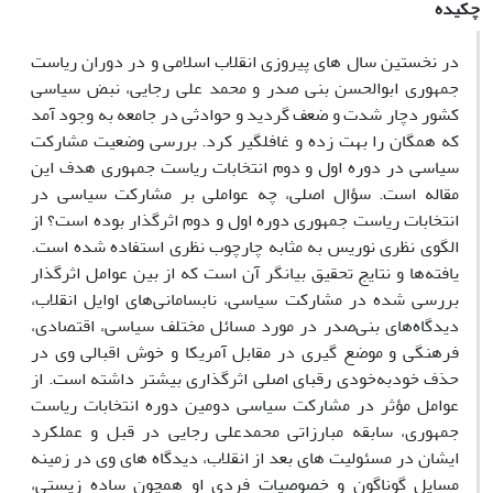
چکیده
در نخستین سال های پیروزی انقلاب اسلامی و در دوران ریاست
جمهوری ابوالحسن بنی صدر و محمد علی رجایی، نبض سیاسی
کشور دچار شدت و ضعف گردید و حوادثی در جامعه به وجود آمد
که همگان را بهت زده و غافلگیر کرد. بررسی وضعیت مشارکت
سیاسی در دوره اول و دوم انتخابات ریاست جمهوری هدف این
مقاله است. سؤال اصلی، چه عواملی بر مشارکت سیاسی در
انتخابات ریاست جمهوری دوره اول و دوم اثرگذار بوده است؟ از
الگوی نظری نوریس به مثابه چارچوب نظری استفاده شده است.
یافته‌ها و نتایج تحقیق بیانگر آن است که از بین عوامل اثرگذار
بررسی شده در مشارکت سیاسی، نابسامانی‌های اوایل انقلاب،
دیدگاه‌های بنی‌صدر در مورد مسائل مختلف سیاسی، اقتصادی،
فرهنگی و موضع گیری در مقابل آمریکا و خوش اقبالی وی در
حذف خودبه‌خودی رقبای اصلی اثرگذاری بیشتر داشته‌ است. از
عوامل مؤثر در مشارکت سیاسی دومین دوره انتخابات ریاست
جمهوری، سابقه مبارزاتی محمدعلی رجایی در قبل و عملکرد
ایشان در مسئولیت های بعد از انقلاب، دیدگاه های وی در زمینه
مسایل گوناگون و خصوصیات فردی او همچون ساده زیستی،