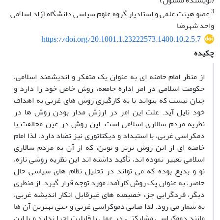
(نویسنده مسئول)
3
عضو هیئت علمی و استادیار گروه علوم سیاسی دانشگاه آزاد اسلامی
واحد شهرضا
https://doi.org/20.1001.1.23222573.1400.10.2.5.7
چکیده
از منظر امام خامنه ای به عنوان یک متفکر و اندیشمند اسلامی،
حکومت اسلامی در امر اداره جامعه، روش خاص خود را دارد و
چنان نیست که بتواند با به کارگیری روش های غربی به اهداف
خود نایل آید. علت این امر در ارزش مدار بودن روش ها در
نظریه مردم سالاری اسلامی است. این روش در عین مخالفت با
دمکراسی غربی، با استبداد و دیکتاتوری نیز تضاد دارد. لذا امام
خامنه ای از این روشِ برتر و نوین، که از آن به مردم سالاری
اسلامی تعبیر نموده اند، تأکید داشته اند این نظریه روشی تازه،
نو و بدیع بوده که می تواند در تحلیل نظام های سیاسی حال
حاضر، به عنوان یک روش کارآمد، مورد توجه قرار گیرد. از منظری
دیگر، فردگرایی جزء خصیصه های غیرقابل انکار اندیشه غربی،
به شمار می رود. لذا مبانی دموکراسی غربی و حتی بهترین آن ها
مانند دموکراسی مشارکتی، در عمل یا قابلیت اجرا ندارد و یا این