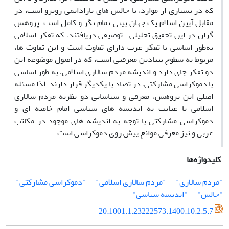
که در بسیاری از موارد، با چالش های پارادایمی روبرو است، در
مقابل آیین اسلام یک جهان بینی تمام نگر و کامل است. پژوهش
گران در این تحقیق تحلیلی- توصیفی دریافتند، که تفکر اسلامی
به‌طور اساسی با تفکر غرب دارای تفاوت است و این تفاوت ها،
مربوط به سطوح بنیادین معرفتی است، که در اصول موضوعه این
دو تفکر جای دارد و اندیشه مردم سالاری اسلامی، به طور اساسی
با دموکراسی مشارکتی، در تضاد با یکدیگر قرار دارند. لذا مسئله
اصلی این پژوهش، معرفی و شناسایی دو نظریه مردم سالاری
اسلامی با عنایت به اندیشه های سیاسی امام خامنه ای و
دموکراسی مشارکتی با توجه به اندیشه های موجود در مکاتب
غربی و نیز معرفی موانع پیش روی دموکراسی است.
کلیدواژه‌ها
"مردم سالاری"
"مردم سالاری اسلامی"
"دموکراسی مشارکتی"
"چالش"
"اندیشه سیاسی"
20.1001.1.23222573.1400.10.2.5.7