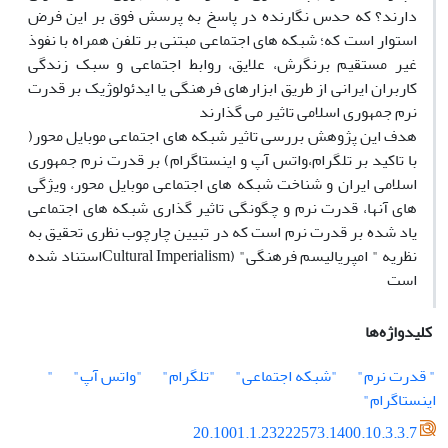
دارند؟ که حدس نگارنده در پاسخ به پرسش فوق بر این فرض
استوار است که؛ شبکه های اجتماعی مبتنی بر تلفن همراه با نفوذ
غیر مستقیم برنگرش، علایق، روابط اجتماعی و سبک زندگی
کاربران ایرانی از طریق ابزارهای فرهنگی یا ایدئولوژیک بر قدرت
نرم جمهوری اسلامی تاثیر می گذارند
هدف این پژوهش بررسی تاثیر شبکه های اجتماعی موبایل محور(
با تاکید بر تلگرام،واتس آپ و اینستاگرام) بر قدرت نرم جمهوری
اسلامی ایران و شناخت شبکه های اجتماعی موبایل محور، ویژگی
های آنها، قدرت نرم و چگونگی تاثیر گذاری شبکه های اجتماعی
یاد شده بر قدرت نرم است که در تبیین چارچوب نظری تحقیق به
نظریه " امپریالیسم فرهنگی" (Cultural Imperialismاستناد شده
است
کلیدواژه‌ها
" قدرت نرم"
"شبکه اجتماعی"
"تلگرام"
"واتس آپ"
"
اینستاگرام"
20.1001.1.23222573.1400.10.3.3.7