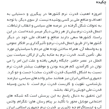
چکیده
امروزه اهمیت قدرت نرم کشورها در پیگیری و دستیابی به
اهداف و منافع ملی بر کسی پوشیده نیست. از سوی دیگر، با توجه
به تحولات شکل گرفته در عرصه های سیاسی و انقلاب ارتباطات،
اعمال قدرت نرم بیش از هر زمانی دیگر میسر شده است. در این
راستا، کشورها سعی دارند منافع و اهداف ملی خود در دیگر
کشورها را از طریق اعمال قدرت نرم و تأثیرگذاری بر افکار عمومی
و به واسطه آن، همراه ساختن توده های مردم با سیاستهای مورد
نظر، تأمین کنند. قدرت نرم به مثابه یکی از ارکان سیاست بین
الملل در عصر حاضر، جایگاه رفیعی یافته و علت این امر را می
توان در کارآمدی، کم هزینه بودن و موفقیت بیشتر قدرت نرم
نسبت به اشکال کلاسیک قدرت (قدرت سخت) جست و جو کرد.
جمهوری اسلامی ایران نیز همانند سایر واحدهای سیاسی، نیازمند
بازشناسی، تقویت و کاربست قدرت نرم است، تا بدین وسیله
قدرت ملی خویش را ارتقاء بخشد.
این تحقیق به دنبال پاسخ به این پرسش است که شبکه های
اجتماعی موبایل محور با تأکید بر پیام رسان های؛ تلگرام، واتس
آپ و اینستاگرام چه تاثیری بر قدرت نرم جمهوری اسلامی ایران